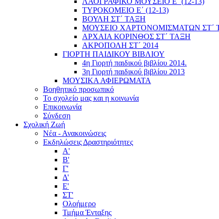
ΛΑΟΓΡΑΦΙΚΟ ΜΟΥΣΕΙΟ Ε΄ (12-13)
ΤΥΡΟΚΟΜΕΙΟ Ε΄ (12-13)
ΒΟΥΛΗ ΣΤ΄ ΤΑΞΗ
ΜΟΥΣΕΙΟ ΧΑΡΤΟΝΟΜΙΣΜΑΤΩΝ ΣΤ΄ 
ΑΡΧΑΙΑ ΚΟΡΙΝΘΟΣ ΣΤ΄ ΤΑΞΗ
ΑΚΡΟΠΟΛΗ ΣΤ΄ 2014
ΓΙΟΡΤΗ ΠΑΙΔΙΚΟΥ ΒΙΒΛΙΟΥ
4η Γιορτή παιδικού βιβλίου 2014.
3η Γιορτή παιδικού βιβλίου 2013
ΜΟΥΣΙΚΑ ΑΦΙΕΡΩΜΑΤΑ
Βοηθητικό προσωπικό
Το σχολείο μας και η κοινωνία
Επικοινωνία
Σύνδεση
Σχολική Ζωή
Νέα - Ανακοινώσεις
Εκδηλώσεις Δραστηριότητες
Α'
Β'
Γ'
Δ'
Ε'
ΣΤ'
Ολοήμερο
Τμήμα Ένταξης