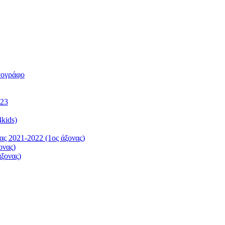
τογράφο
023
kids)
ς 2021-2022 (1ος άξονας)
ονας)
ξονας)