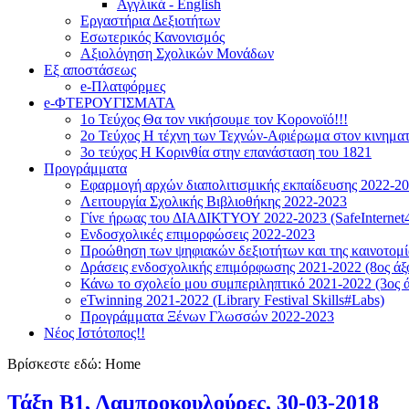
Αγγλικά - English
Εργαστήρια Δεξιοτήτων
Εσωτερικός Κανονισμός
Αξιολόγηση Σχολικών Μονάδων
Εξ αποστάσεως
e-Πλατφόρμες
e-ΦΤΕΡΟΥΓΙΣΜΑΤΑ
1ο Τεύχος Θα τον νικήσουμε τον Κορονοϊό!!!
2ο Τεύχος Η τέχνη των Τεχνών-Αφιέρωμα στον κινημα
3ο τεύχος Η Κορινθία στην επανάσταση του 1821
Προγράμματα
Εφαρμογή αρχών διαπολιτισμικής εκπαίδευσης 2022-2
Λειτουργία Σχολικής Βιβλιοθήκης 2022-2023
Γίνε ήρωας του ΔΙΑΔΙΚΤΥΟΥ 2022-2023 (SafeInternet4
Ενδοσχολικές επιμορφώσεις 2022-2023
Προώθηση των ψηφιακών δεξιοτήτων και της καινοτομία
Δράσεις ενδοσχολικής επιμόρφωσης 2021-2022 (8ος άξ
Κάνω το σχολείο μου συμπεριληπτικό 2021-2022 (3ος ά
eTwinning 2021-2022 (Library Festival Skills#Labs)
Προγράμματα Ξένων Γλωσσών 2022-2023
Νέος Ιστότοπος!!
Βρίσκεστε εδώ:
Home
Τάξη Β1, Λαμπροκουλούρες, 30-03-2018