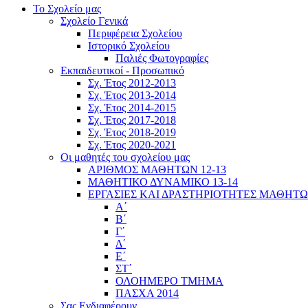
Το Σχολείο μας
Σχολείο Γενικά
Περιφέρεια Σχολείου
Ιστορικό Σχολείου
Παλιές Φωτογραφίες
Εκπαιδευτικοί - Προσωπικό
Σχ. Έτος 2012-2013
Σχ. Έτος 2013-2014
Σχ. Έτος 2014-2015
Σχ. Έτος 2017-2018
Σχ. Έτος 2018-2019
Σχ. Έτος 2020-2021
Οι μαθητές του σχολείου μας
ΑΡΙΘΜΟΣ ΜΑΘΗΤΩΝ 12-13
ΜΑΘΗΤΙΚΟ ΔΥΝΑΜΙΚΟ 13-14
ΕΡΓΑΣΙΕΣ ΚΑΙ ΔΡΑΣΤΗΡΙΟΤΗΤΕΣ ΜΑΘΗΤ
Α΄
Β΄
Γ΄
Δ΄
Ε΄
ΣΤ΄
ΟΛΟΗΜΕΡΟ ΤΜΗΜΑ
ΠΑΣΧΑ 2014
Σας Ενδιαφέρουν