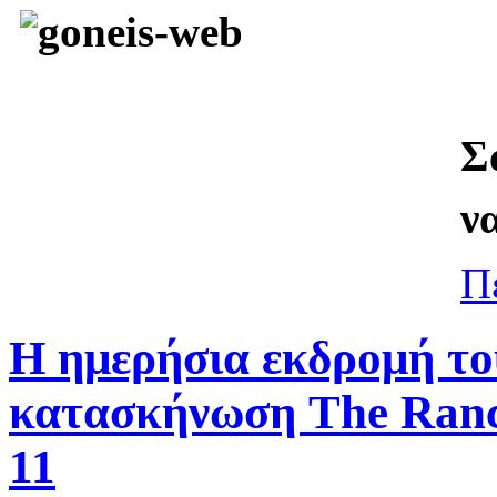
Σ
ν
Π
Η ημερήσια εκδρομή το
κατασκήνωση The Ranch
11