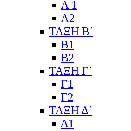
Α 1
Α2
ΤΑΞΗ Β΄
Β1
Β2
ΤΑΞΗ Γ΄
Γ1
Γ2
ΤΑΞΗ Δ΄
Δ1