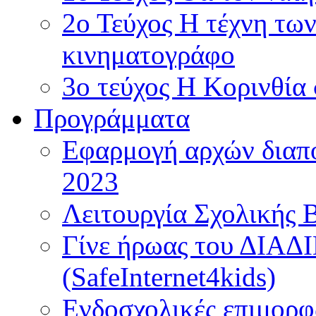
2ο Τεύχος Η τέχνη τω
κινηματογράφο
3ο τεύχος Η Κορινθία
Προγράμματα
Εφαρμογή αρχών διαπο
2023
Λειτουργία Σχολικής 
Γίνε ήρωας του ΔΙΑ
(SafeInternet4kids)
Ενδοσχολικές επιμορφ