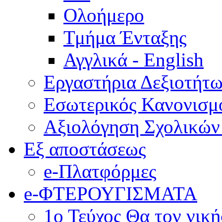
Ολοήμερο
Τμήμα Ένταξης
Αγγλικά - English
Εργαστήρια Δεξιοτήτ
Εσωτερικός Κανονισμ
Αξιολόγηση Σχολικώ
Εξ αποστάσεως
e-Πλατφόρμες
e-ΦΤΕΡΟΥΓΙΣΜΑΤΑ
1ο Τεύχος Θα τον νικ