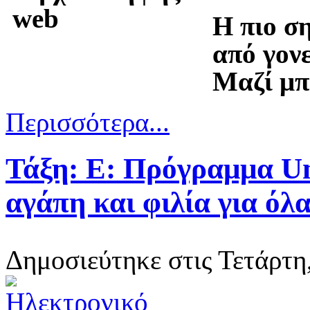
Η πιο ση
από γον
Μαζί μπ
Περισσότερα...
Τάξη: Ε: Πρόγραμμα Uni
αγάπη και φιλία για όλ
Δημοσιεύτηκε στις Τετάρτη