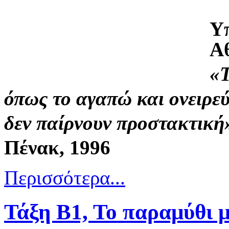
Υπ
Αθ
«Τ
όπως το αγαπώ και ονειρεύ
δεν παίρνουν προστακτική
Πένακ, 1996
Περισσότερα...
Τάξη Β1, Το παραμύθι μ