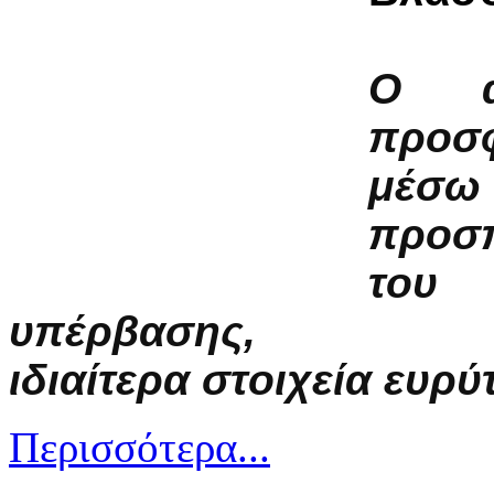
Ο α
προσφ
μέσω
προσπ
του 
υπέρβασης,
ιδιαίτερα στοιχεία ευρύ
Περισσότερα...