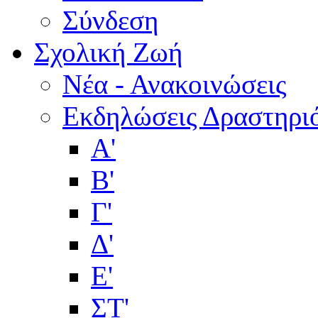
Σύνδεση
Σχολική Ζωή
Νέα - Ανακοινώσεις
Εκδηλώσεις Δραστηρι
Α'
Β'
Γ'
Δ'
Ε'
ΣΤ'