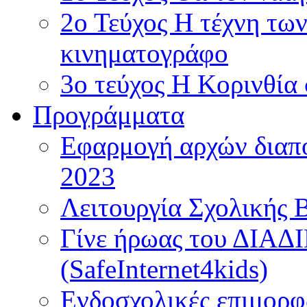
2ο Τεύχος Η τέχνη τω
κινηματογράφο
3ο τεύχος Η Κορινθία
Προγράμματα
Εφαρμογή αρχών διαπο
2023
Λειτουργία Σχολικής 
Γίνε ήρωας του ΔΙΑ
(SafeInternet4kids)
Ενδοσχολικές επιμορφ