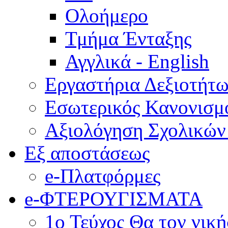
Ολοήμερο
Τμήμα Ένταξης
Αγγλικά - English
Εργαστήρια Δεξιοτήτ
Εσωτερικός Κανονισμ
Αξιολόγηση Σχολικώ
Εξ αποστάσεως
e-Πλατφόρμες
e-ΦΤΕΡΟΥΓΙΣΜΑΤΑ
1ο Τεύχος Θα τον νικ