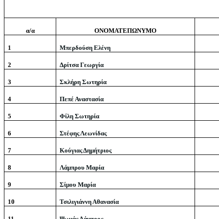
α/α
ΟΝΟΜΑΤΕΠΩΝΥΜΟ
1
Μπερδούση Ελένη
2
Δρίτσα Γεωργία
3
Σκλήρη Σωτηρία
4
Πεπέ Αναστασία
5
Φίλη Σωτηρία
6
Στέφης Λεωνίδας
7
Κούγιας Δημήτριος
8
Λάμπρου Μαρία
9
Σίμου Μαρία
10
Τσιλιγιάννη Αθανασία
11
Ψωμάς Λάμπρος