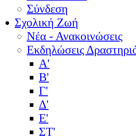
Σύνδεση
Σχολική Ζωή
Νέα - Ανακοινώσεις
Εκδηλώσεις Δραστηρι
Α'
Β'
Γ'
Δ'
Ε'
ΣΤ'