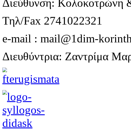
Διεύθυνση: Κολοκοτρώνη 
Τηλ/Fax 2741022321
e-mail : mail@1dim-korinth
Διευθύντρια: Ζαντρίμα Μα