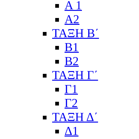
Α 1
Α2
ΤΑΞΗ Β΄
Β1
Β2
ΤΑΞΗ Γ΄
Γ1
Γ2
ΤΑΞΗ Δ΄
Δ1