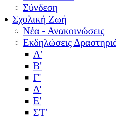
Σύνδεση
Σχολική Ζωή
Νέα - Ανακοινώσεις
Εκδηλώσεις Δραστηρι
Α'
Β'
Γ'
Δ'
Ε'
ΣΤ'