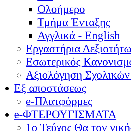
Ολοήμερο
Τμήμα Ένταξης
Αγγλικά - English
Εργαστήρια Δεξιοτήτ
Εσωτερικός Κανονισμ
Αξιολόγηση Σχολικώ
Εξ αποστάσεως
e-Πλατφόρμες
e-ΦΤΕΡΟΥΓΙΣΜΑΤΑ
1ο Τεύχος Θα τον νικ