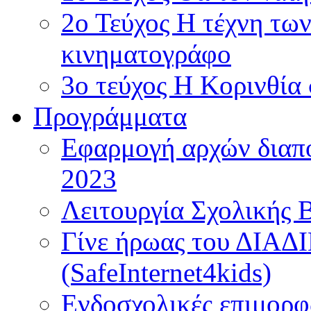
2ο Τεύχος Η τέχνη τω
κινηματογράφο
3ο τεύχος Η Κορινθία
Προγράμματα
Εφαρμογή αρχών διαπο
2023
Λειτουργία Σχολικής 
Γίνε ήρωας του ΔΙΑ
(SafeInternet4kids)
Ενδοσχολικές επιμορφ