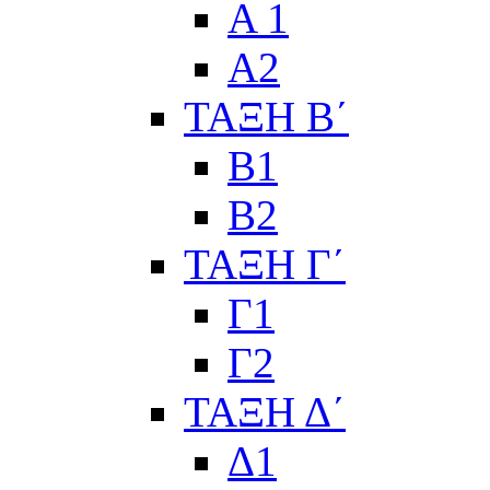
Α 1
Α2
ΤΑΞΗ Β΄
Β1
Β2
ΤΑΞΗ Γ΄
Γ1
Γ2
ΤΑΞΗ Δ΄
Δ1