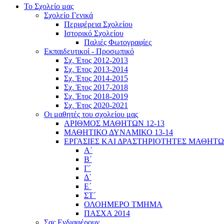
Το Σχολείο μας
Σχολείο Γενικά
Περιφέρεια Σχολείου
Ιστορικό Σχολείου
Παλιές Φωτογραφίες
Εκπαιδευτικοί - Προσωπικό
Σχ. Έτος 2012-2013
Σχ. Έτος 2013-2014
Σχ. Έτος 2014-2015
Σχ. Έτος 2017-2018
Σχ. Έτος 2018-2019
Σχ. Έτος 2020-2021
Οι μαθητές του σχολείου μας
ΑΡΙΘΜΟΣ ΜΑΘΗΤΩΝ 12-13
ΜΑΘΗΤΙΚΟ ΔΥΝΑΜΙΚΟ 13-14
ΕΡΓΑΣΙΕΣ ΚΑΙ ΔΡΑΣΤΗΡΙΟΤΗΤΕΣ ΜΑΘΗΤ
Α΄
Β΄
Γ΄
Δ΄
Ε΄
ΣΤ΄
ΟΛΟΗΜΕΡΟ ΤΜΗΜΑ
ΠΑΣΧΑ 2014
Σας Ενδιαφέρουν