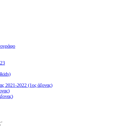
τογράφο
023
kids)
ς 2021-2022 (1ος άξονας)
ονας)
ξονας)
΄