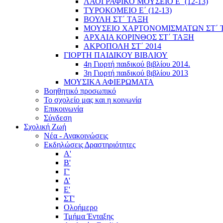
ΛΑΟΓΡΑΦΙΚΟ ΜΟΥΣΕΙΟ Ε΄ (12-13)
ΤΥΡΟΚΟΜΕΙΟ Ε΄ (12-13)
ΒΟΥΛΗ ΣΤ΄ ΤΑΞΗ
ΜΟΥΣΕΙΟ ΧΑΡΤΟΝΟΜΙΣΜΑΤΩΝ ΣΤ΄ 
ΑΡΧΑΙΑ ΚΟΡΙΝΘΟΣ ΣΤ΄ ΤΑΞΗ
ΑΚΡΟΠΟΛΗ ΣΤ΄ 2014
ΓΙΟΡΤΗ ΠΑΙΔΙΚΟΥ ΒΙΒΛΙΟΥ
4η Γιορτή παιδικού βιβλίου 2014.
3η Γιορτή παιδικού βιβλίου 2013
ΜΟΥΣΙΚΑ ΑΦΙΕΡΩΜΑΤΑ
Βοηθητικό προσωπικό
Το σχολείο μας και η κοινωνία
Επικοινωνία
Σύνδεση
Σχολική Ζωή
Νέα - Ανακοινώσεις
Εκδηλώσεις Δραστηριότητες
Α'
Β'
Γ'
Δ'
Ε'
ΣΤ'
Ολοήμερο
Τμήμα Ένταξης