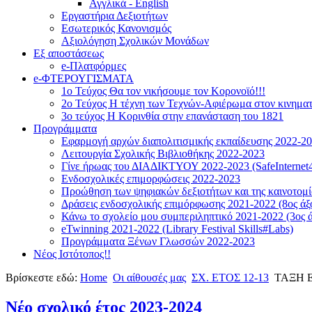
Αγγλικά - English
Εργαστήρια Δεξιοτήτων
Εσωτερικός Κανονισμός
Αξιολόγηση Σχολικών Μονάδων
Εξ αποστάσεως
e-Πλατφόρμες
e-ΦΤΕΡΟΥΓΙΣΜΑΤΑ
1ο Τεύχος Θα τον νικήσουμε τον Κορονοϊό!!!
2ο Τεύχος Η τέχνη των Τεχνών-Αφιέρωμα στον κινημα
3ο τεύχος Η Κορινθία στην επανάσταση του 1821
Προγράμματα
Εφαρμογή αρχών διαπολιτισμικής εκπαίδευσης 2022-2
Λειτουργία Σχολικής Βιβλιοθήκης 2022-2023
Γίνε ήρωας του ΔΙΑΔΙΚΤΥΟΥ 2022-2023 (SafeInternet4
Ενδοσχολικές επιμορφώσεις 2022-2023
Προώθηση των ψηφιακών δεξιοτήτων και της καινοτομία
Δράσεις ενδοσχολικής επιμόρφωσης 2021-2022 (8ος άξ
Κάνω το σχολείο μου συμπεριληπτικό 2021-2022 (3ος ά
eTwinning 2021-2022 (Library Festival Skills#Labs)
Προγράμματα Ξένων Γλωσσών 2022-2023
Νέος Ιστότοπος!!
Βρίσκεστε εδώ:
Home
Οι αίθουσές μας
ΣΧ. ΕΤΟΣ 12-13
ΤΑΞΗ Ε
Νέο σχολικό έτος 2023-2024