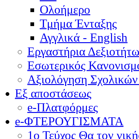
Ολοήμερο
Τμήμα Ένταξης
Αγγλικά - English
Εργαστήρια Δεξιοτήτ
Εσωτερικός Κανονισμ
Αξιολόγηση Σχολικώ
Εξ αποστάσεως
e-Πλατφόρμες
e-ΦΤΕΡΟΥΓΙΣΜΑΤΑ
1ο Τεύχος Θα τον νικ