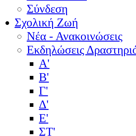
Σύνδεση
Σχολική Ζωή
Νέα - Ανακοινώσεις
Εκδηλώσεις Δραστηρι
Α'
Β'
Γ'
Δ'
Ε'
ΣΤ'