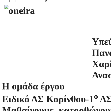
Υπεύ
Παν
Χαρ
Ανα
Η ομάδα έργου
ο
Ειδικό ΔΣ Κορίνθου-1
ΔΣ
Μαθαίνουμε, κατορθώνου