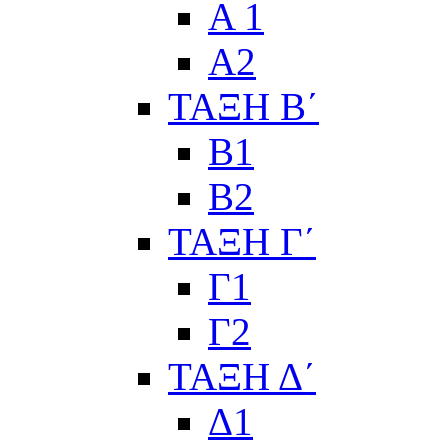
Α 1
Α2
ΤΑΞΗ Β΄
Β1
Β2
ΤΑΞΗ Γ΄
Γ1
Γ2
ΤΑΞΗ Δ΄
Δ1