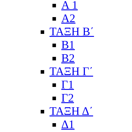
Α 1
Α2
ΤΑΞΗ Β΄
Β1
Β2
ΤΑΞΗ Γ΄
Γ1
Γ2
ΤΑΞΗ Δ΄
Δ1