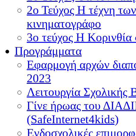
2ο Τεύχος Η τέχνη τω
κινηματογράφο
3ο τεύχος Η Κορινθία
Προγράμματα
Εφαρμογή αρχών διαπο
2023
Λειτουργία Σχολικής 
Γίνε ήρωας του ΔΙΑ
(SafeInternet4kids)
Ενδοσχολικές επιμορφ