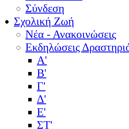
Σύνδεση
Σχολική Ζωή
Νέα - Ανακοινώσεις
Εκδηλώσεις Δραστηρι
Α'
Β'
Γ'
Δ'
Ε'
ΣΤ'