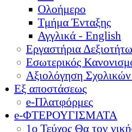
Ολοήμερο
Τμήμα Ένταξης
Αγγλικά - English
Εργαστήρια Δεξιοτήτ
Εσωτερικός Κανονισμ
Αξιολόγηση Σχολικώ
Εξ αποστάσεως
e-Πλατφόρμες
e-ΦΤΕΡΟΥΓΙΣΜΑΤΑ
1ο Τεύχος Θα τον νικ