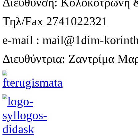
Διεύθυνση: Κολοκοτρώνη 
Τηλ/Fax 2741022321
e-mail : mail@1dim-korinth
Διευθύντρια: Ζαντρίμα Μα