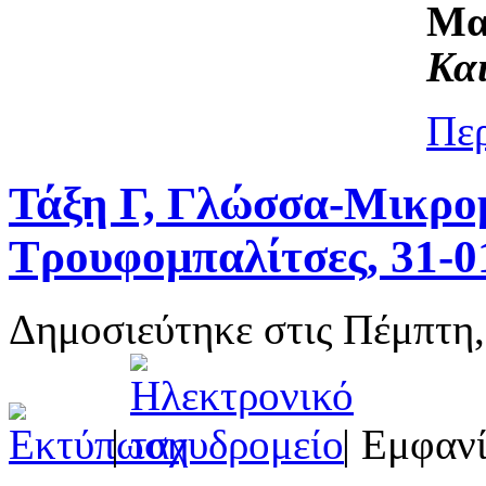
Μα
Και
Περ
Τάξη Γ, Γλώσσα-Μικρο
Τρουφομπαλίτσες, 31-0
Δημοσιεύτηκε στις Πέμπτη,
|
| Εμφανί