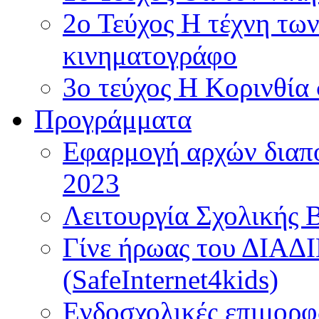
2ο Τεύχος Η τέχνη τω
κινηματογράφο
3ο τεύχος Η Κορινθία
Προγράμματα
Εφαρμογή αρχών διαπο
2023
Λειτουργία Σχολικής 
Γίνε ήρωας του ΔΙΑ
(SafeInternet4kids)
Ενδοσχολικές επιμορφ