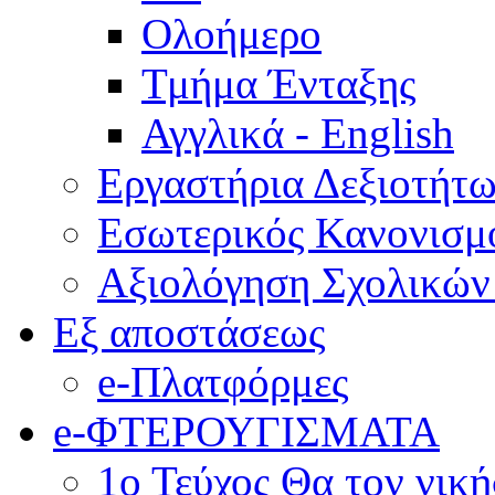
Ολοήμερο
Τμήμα Ένταξης
Αγγλικά - English
Εργαστήρια Δεξιοτήτ
Εσωτερικός Κανονισμ
Αξιολόγηση Σχολικώ
Εξ αποστάσεως
e-Πλατφόρμες
e-ΦΤΕΡΟΥΓΙΣΜΑΤΑ
1ο Τεύχος Θα τον νικ