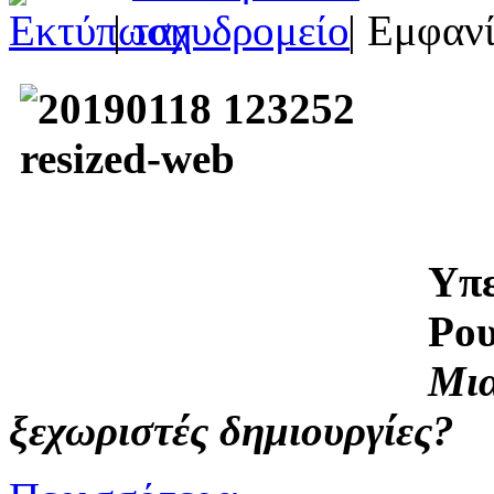
|
| Εμφανί
Υπε
Ρο
M
ι
ξεχωριστές δημιουργίες?