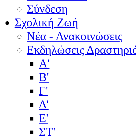
Σύνδεση
Σχολική Ζωή
Νέα - Ανακοινώσεις
Εκδηλώσεις Δραστηρι
Α'
Β'
Γ'
Δ'
Ε'
ΣΤ'