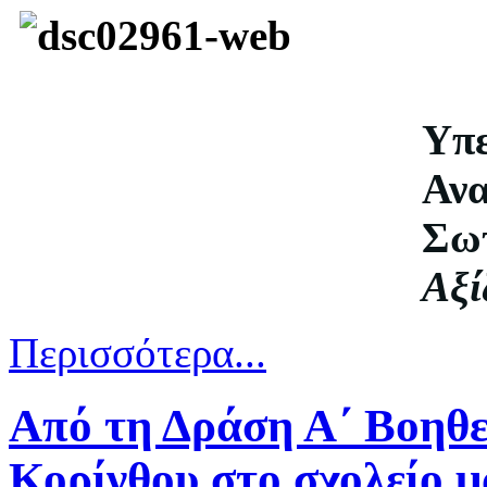
Υπε
Αν
Σω
Αξί
Περισσότερα...
Από τη Δράση Α΄ Βοηθ
Κορίνθου στο σχολείο μ