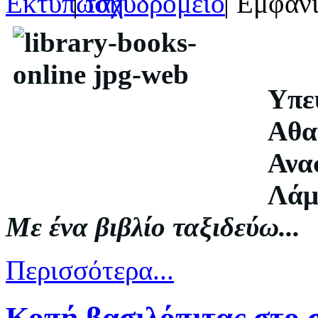
|
| Εμφανί
Υπε
Αθα
Ανα
Λάμ
Με ένα βιβλίο ταξιδεύω...
Περισσότερα...
Κοπή βασιλόπιτας στο 