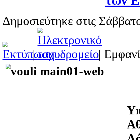
των Ε
Δημοσιεύτηκε στις Σάββατ
|
| Εμφανί
Υπ
Αθ
Λ