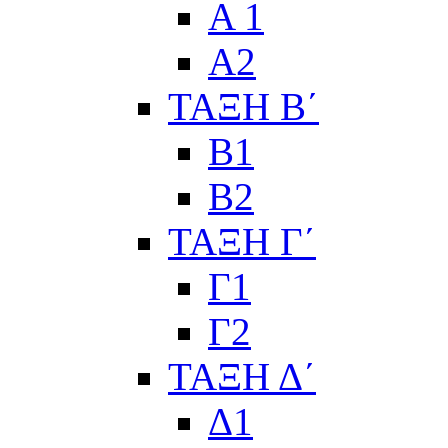
Α 1
Α2
ΤΑΞΗ Β΄
Β1
Β2
ΤΑΞΗ Γ΄
Γ1
Γ2
ΤΑΞΗ Δ΄
Δ1