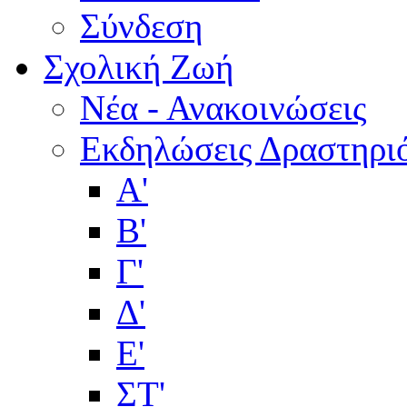
Σύνδεση
Σχολική Ζωή
Νέα - Ανακοινώσεις
Εκδηλώσεις Δραστηρι
Α'
Β'
Γ'
Δ'
Ε'
ΣΤ'