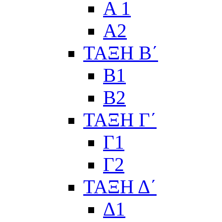
Α 1
Α2
ΤΑΞΗ Β΄
Β1
Β2
ΤΑΞΗ Γ΄
Γ1
Γ2
ΤΑΞΗ Δ΄
Δ1