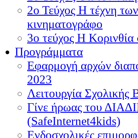
2ο Τεύχος Η τέχνη τω
κινηματογράφο
3ο τεύχος Η Κορινθία
Προγράμματα
Εφαρμογή αρχών διαπο
2023
Λειτουργία Σχολικής 
Γίνε ήρωας του ΔΙΑ
(SafeInternet4kids)
Ενδοσχολικές επιμορφ