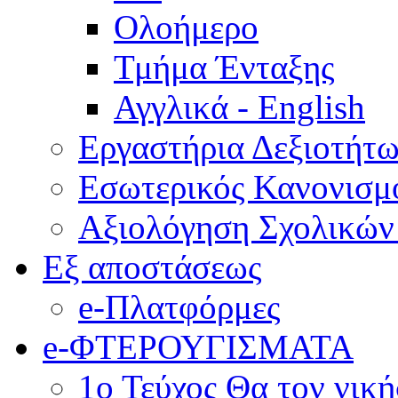
Ολοήμερο
Τμήμα Ένταξης
Αγγλικά - English
Εργαστήρια Δεξιοτήτ
Εσωτερικός Κανονισμ
Αξιολόγηση Σχολικώ
Εξ αποστάσεως
e-Πλατφόρμες
e-ΦΤΕΡΟΥΓΙΣΜΑΤΑ
1ο Τεύχος Θα τον νικ