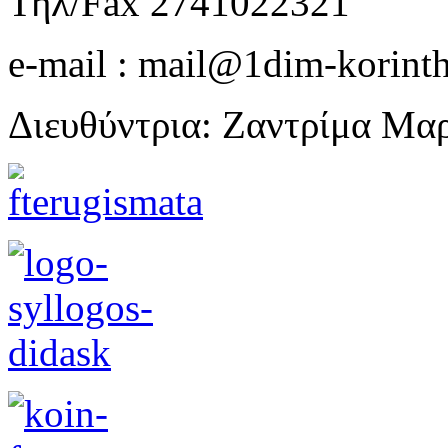
Τηλ/Fax 2741022321
e-mail : mail@1dim-korinth
Διευθύντρια: Ζαντρίμα Μα