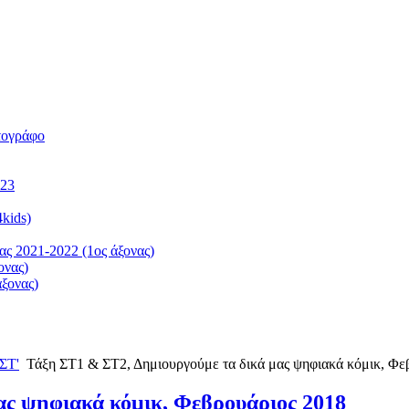
τογράφο
023
kids)
ς 2021-2022 (1ος άξονας)
ονας)
ξονας)
ΣΤ'
Τάξη ΣΤ1 & ΣΤ2, Δημιουργούμε τα δικά μας ψηφιακά κόμικ, Φε
ας ψηφιακά κόμικ, Φεβρουάριος 2018