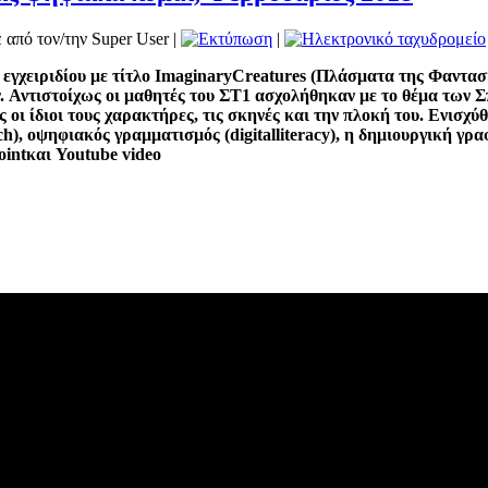
 από τον/την Super User
|
|
 εγχειριδίου με τίτλο
Imaginary
Creatures
(Πλάσματα της Φαντασία
. Αντιστοίχως οι μαθητές του ΣΤ1 ασχολήθηκαν με το θέμα των Σ
 οι ίδιοι τους χαρακτήρες, τις σκηνές και την πλοκή του. Ενισχύ
ch
),
o
ψηφιακός γραμματισμός (
digital
literacy
), η δημιουργική γρα
oint
και
Youtube video