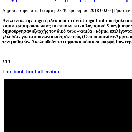
Δημοσιεύτηκε στις Τετάρτη, 28 Φεβρουαρίου 2018 00:00
|
Γράφτηκε
Αντλώντας την αρχική ιδέα από το αντίστοιχο
Unit
του σχολικού
κόμικ χρησιμοποιώντας το εκπαιδευτικό λογισμικό
Storyjumper
δημιούργησαν εξαρχής τον δικό τους «καμβά» κόμικ, επιλέγοντας
γλώσσας για επικοινωνιακούς σκοπούς (
Communicative
Approa
των μαθητών. Ακολουθούν τα ψηφιακά κόμικ σε μορφή
Powerp
ΣΤ1
The_best_football_match