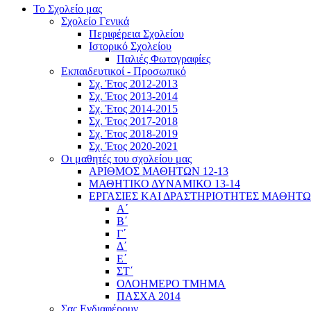
Το Σχολείο μας
Σχολείο Γενικά
Περιφέρεια Σχολείου
Ιστορικό Σχολείου
Παλιές Φωτογραφίες
Εκπαιδευτικοί - Προσωπικό
Σχ. Έτος 2012-2013
Σχ. Έτος 2013-2014
Σχ. Έτος 2014-2015
Σχ. Έτος 2017-2018
Σχ. Έτος 2018-2019
Σχ. Έτος 2020-2021
Οι μαθητές του σχολείου μας
ΑΡΙΘΜΟΣ ΜΑΘΗΤΩΝ 12-13
ΜΑΘΗΤΙΚΟ ΔΥΝΑΜΙΚΟ 13-14
ΕΡΓΑΣΙΕΣ ΚΑΙ ΔΡΑΣΤΗΡΙΟΤΗΤΕΣ ΜΑΘΗΤ
Α΄
Β΄
Γ΄
Δ΄
Ε΄
ΣΤ΄
ΟΛΟΗΜΕΡΟ ΤΜΗΜΑ
ΠΑΣΧΑ 2014
Σας Ενδιαφέρουν