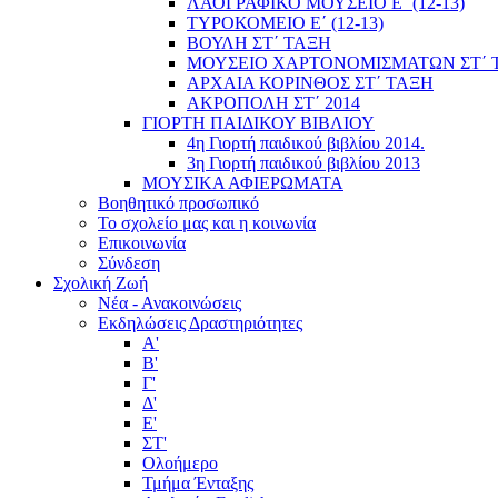
ΛΑΟΓΡΑΦΙΚΟ ΜΟΥΣΕΙΟ Ε΄ (12-13)
ΤΥΡΟΚΟΜΕΙΟ Ε΄ (12-13)
ΒΟΥΛΗ ΣΤ΄ ΤΑΞΗ
ΜΟΥΣΕΙΟ ΧΑΡΤΟΝΟΜΙΣΜΑΤΩΝ ΣΤ΄ 
ΑΡΧΑΙΑ ΚΟΡΙΝΘΟΣ ΣΤ΄ ΤΑΞΗ
ΑΚΡΟΠΟΛΗ ΣΤ΄ 2014
ΓΙΟΡΤΗ ΠΑΙΔΙΚΟΥ ΒΙΒΛΙΟΥ
4η Γιορτή παιδικού βιβλίου 2014.
3η Γιορτή παιδικού βιβλίου 2013
ΜΟΥΣΙΚΑ ΑΦΙΕΡΩΜΑΤΑ
Βοηθητικό προσωπικό
Το σχολείο μας και η κοινωνία
Επικοινωνία
Σύνδεση
Σχολική Ζωή
Νέα - Ανακοινώσεις
Εκδηλώσεις Δραστηριότητες
Α'
Β'
Γ'
Δ'
Ε'
ΣΤ'
Ολοήμερο
Τμήμα Ένταξης