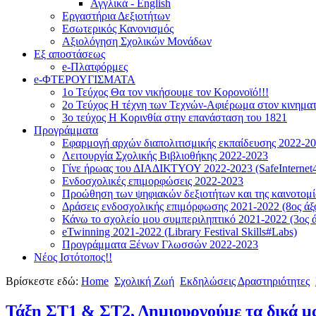
Αγγλικά - English
Εργαστήρια Δεξιοτήτων
Εσωτερικός Κανονισμός
Αξιολόγηση Σχολικών Μονάδων
Εξ αποστάσεως
e-Πλατφόρμες
e-ΦΤΕΡΟΥΓΙΣΜΑΤΑ
1ο Τεύχος Θα τον νικήσουμε τον Κορονοϊό!!!
2ο Τεύχος Η τέχνη των Τεχνών-Αφιέρωμα στον κινημα
3ο τεύχος Η Κορινθία στην επανάσταση του 1821
Προγράμματα
Εφαρμογή αρχών διαπολιτισμικής εκπαίδευσης 2022-2
Λειτουργία Σχολικής Βιβλιοθήκης 2022-2023
Γίνε ήρωας του ΔΙΑΔΙΚΤΥΟΥ 2022-2023 (SafeInternet4
Ενδοσχολικές επιμορφώσεις 2022-2023
Προώθηση των ψηφιακών δεξιοτήτων και της καινοτομία
Δράσεις ενδοσχολικής επιμόρφωσης 2021-2022 (8ος άξ
Κάνω το σχολείο μου συμπεριληπτικό 2021-2022 (3ος ά
eTwinning 2021-2022 (Library Festival Skills#Labs)
Προγράμματα Ξένων Γλωσσών 2022-2023
Νέος Ιστότοπος!!
Βρίσκεστε εδώ:
Home
Σχολική Ζωή
Εκδηλώσεις Δραστηριότητες
Τάξη ΣΤ1 & ΣΤ2, Δημιουργούμε τα δικά μ