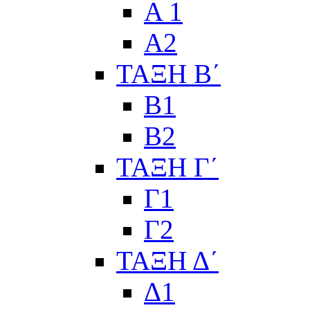
Α 1
Α2
ΤΑΞΗ Β΄
Β1
Β2
ΤΑΞΗ Γ΄
Γ1
Γ2
ΤΑΞΗ Δ΄
Δ1