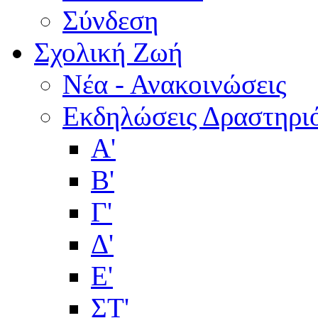
Σύνδεση
Σχολική Ζωή
Νέα - Ανακοινώσεις
Εκδηλώσεις Δραστηρι
Α'
Β'
Γ'
Δ'
Ε'
ΣΤ'