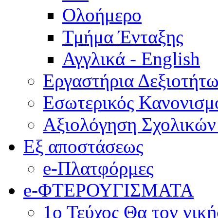
Ολοήμερο
Τμήμα Ένταξης
Αγγλικά - English
Εργαστήρια Δεξιοτήτ
Εσωτερικός Κανονισμ
Αξιολόγηση Σχολικώ
Εξ αποστάσεως
e-Πλατφόρμες
e-ΦΤΕΡΟΥΓΙΣΜΑΤΑ
1ο Τεύχος Θα τον νικ