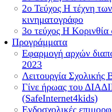
2ο Τεύχος Η τέχνη τω
κινηματογράφο
3ο τεύχος Η Κορινθία
Προγράμματα
Εφαρμογή αρχών διαπο
2023
Λειτουργία Σχολικής 
Γίνε ήρωας του ΔΙΑ
(SafeInternet4kids)
Ενδοσχολικές επιμορφ