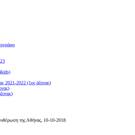
τογράφο
023
kids)
ς 2021-2022 (1ος άξονας)
ονας)
ξονας)
υθέρωση της Αθήνας, 10-10-2018