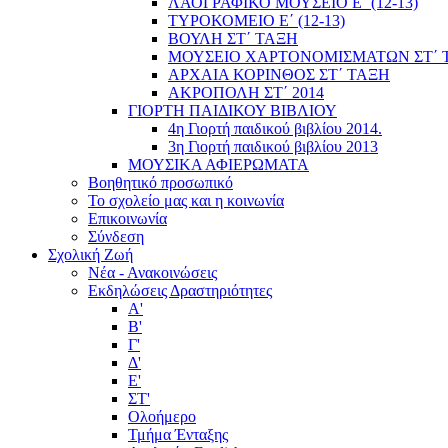
ΛΑΟΓΡΑΦΙΚΟ ΜΟΥΣΕΙΟ Ε΄ (12-13)
ΤΥΡΟΚΟΜΕΙΟ Ε΄ (12-13)
ΒΟΥΛΗ ΣΤ΄ ΤΑΞΗ
ΜΟΥΣΕΙΟ ΧΑΡΤΟΝΟΜΙΣΜΑΤΩΝ ΣΤ΄ 
ΑΡΧΑΙΑ ΚΟΡΙΝΘΟΣ ΣΤ΄ ΤΑΞΗ
ΑΚΡΟΠΟΛΗ ΣΤ΄ 2014
ΓΙΟΡΤΗ ΠΑΙΔΙΚΟΥ ΒΙΒΛΙΟΥ
4η Γιορτή παιδικού βιβλίου 2014.
3η Γιορτή παιδικού βιβλίου 2013
ΜΟΥΣΙΚΑ ΑΦΙΕΡΩΜΑΤΑ
Βοηθητικό προσωπικό
Το σχολείο μας και η κοινωνία
Επικοινωνία
Σύνδεση
Σχολική Ζωή
Νέα - Ανακοινώσεις
Εκδηλώσεις Δραστηριότητες
Α'
Β'
Γ'
Δ'
Ε'
ΣΤ'
Ολοήμερο
Τμήμα Ένταξης