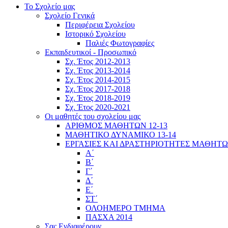
Το Σχολείο μας
Σχολείο Γενικά
Περιφέρεια Σχολείου
Ιστορικό Σχολείου
Παλιές Φωτογραφίες
Εκπαιδευτικοί - Προσωπικό
Σχ. Έτος 2012-2013
Σχ. Έτος 2013-2014
Σχ. Έτος 2014-2015
Σχ. Έτος 2017-2018
Σχ. Έτος 2018-2019
Σχ. Έτος 2020-2021
Οι μαθητές του σχολείου μας
ΑΡΙΘΜΟΣ ΜΑΘΗΤΩΝ 12-13
ΜΑΘΗΤΙΚΟ ΔΥΝΑΜΙΚΟ 13-14
ΕΡΓΑΣΙΕΣ ΚΑΙ ΔΡΑΣΤΗΡΙΟΤΗΤΕΣ ΜΑΘΗΤ
Α΄
Β΄
Γ΄
Δ΄
Ε΄
ΣΤ΄
ΟΛΟΗΜΕΡΟ ΤΜΗΜΑ
ΠΑΣΧΑ 2014
Σας Ενδιαφέρουν