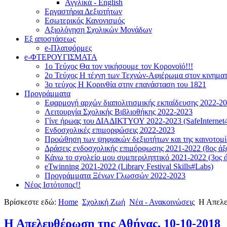
Αγγλικά - English
Εργαστήρια Δεξιοτήτων
Εσωτερικός Κανονισμός
Αξιολόγηση Σχολικών Μονάδων
Εξ αποστάσεως
e-Πλατφόρμες
e-ΦΤΕΡΟΥΓΙΣΜΑΤΑ
1ο Τεύχος Θα τον νικήσουμε τον Κορονοϊό!!!
2ο Τεύχος Η τέχνη των Τεχνών-Αφιέρωμα στον κινημα
3ο τεύχος Η Κορινθία στην επανάσταση του 1821
Προγράμματα
Εφαρμογή αρχών διαπολιτισμικής εκπαίδευσης 2022-2
Λειτουργία Σχολικής Βιβλιοθήκης 2022-2023
Γίνε ήρωας του ΔΙΑΔΙΚΤΥΟΥ 2022-2023 (SafeInternet4
Ενδοσχολικές επιμορφώσεις 2022-2023
Προώθηση των ψηφιακών δεξιοτήτων και της καινοτομία
Δράσεις ενδοσχολικής επιμόρφωσης 2021-2022 (8ος άξ
Κάνω το σχολείο μου συμπεριληπτικό 2021-2022 (3ος ά
eTwinning 2021-2022 (Library Festival Skills#Labs)
Προγράμματα Ξένων Γλωσσών 2022-2023
Νέος Ιστότοπος!!
Βρίσκεστε εδώ:
Home
Σχολική Ζωή
Νέα - Ανακοινώσεις
Η Απελε
Η Απελευθέρωση της Αθήνας, 10-10-2018