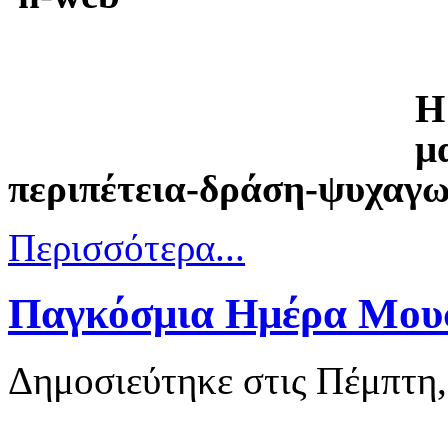
Η
μ
περιπέτεια-δράση-ψυχαγω
Περισσότερα...
Παγκόσμια Ημέρα Μουσι
Δημοσιεύτηκε στις Πέμπτη