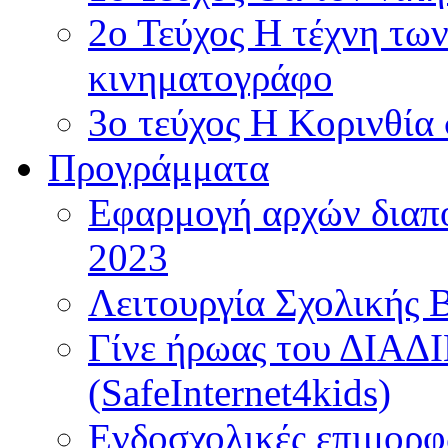
2ο Τεύχος Η τέχνη τω
κινηματογράφο
3ο τεύχος Η Κορινθία
Προγράμματα
Εφαρμογή αρχών διαπο
2023
Λειτουργία Σχολικής 
Γίνε ήρωας του ΔΙΑ
(SafeInternet4kids)
Ενδοσχολικές επιμορφ