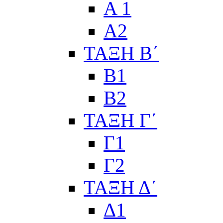
Α 1
Α2
ΤΑΞΗ Β΄
Β1
Β2
ΤΑΞΗ Γ΄
Γ1
Γ2
ΤΑΞΗ Δ΄
Δ1