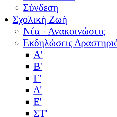
Σύνδεση
Σχολική Ζωή
Νέα - Ανακοινώσεις
Εκδηλώσεις Δραστηρι
Α'
Β'
Γ'
Δ'
Ε'
ΣΤ'