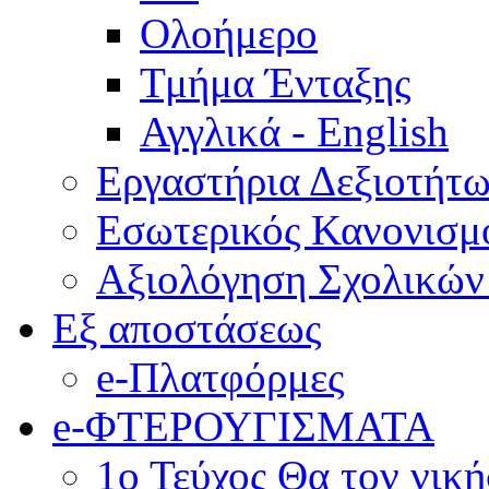
Ολοήμερο
Τμήμα Ένταξης
Αγγλικά - English
Εργαστήρια Δεξιοτήτ
Εσωτερικός Κανονισμ
Αξιολόγηση Σχολικώ
Εξ αποστάσεως
e-Πλατφόρμες
e-ΦΤΕΡΟΥΓΙΣΜΑΤΑ
1ο Τεύχος Θα τον νικ