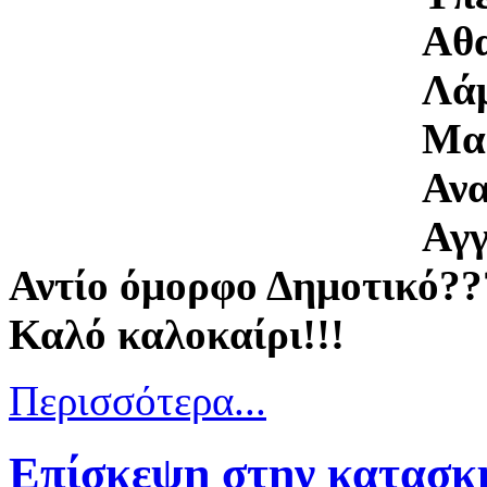
Αθα
Λά
Μα
Αν
Αγγ
Αντίο όμορφο Δημοτικό??
Καλό καλοκαίρι!!!
Περισσότερα...
Επίσκεψη στην κατασκ