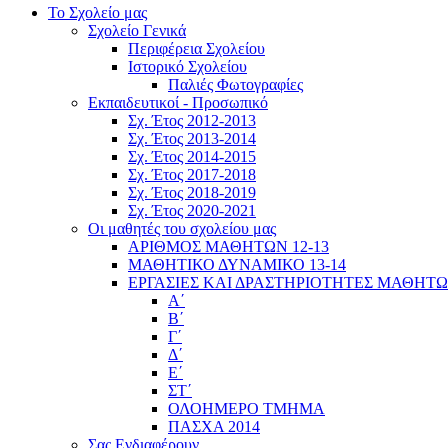
Το Σχολείο μας
Σχολείο Γενικά
Περιφέρεια Σχολείου
Ιστορικό Σχολείου
Παλιές Φωτογραφίες
Εκπαιδευτικοί - Προσωπικό
Σχ. Έτος 2012-2013
Σχ. Έτος 2013-2014
Σχ. Έτος 2014-2015
Σχ. Έτος 2017-2018
Σχ. Έτος 2018-2019
Σχ. Έτος 2020-2021
Οι μαθητές του σχολείου μας
ΑΡΙΘΜΟΣ ΜΑΘΗΤΩΝ 12-13
ΜΑΘΗΤΙΚΟ ΔΥΝΑΜΙΚΟ 13-14
ΕΡΓΑΣΙΕΣ ΚΑΙ ΔΡΑΣΤΗΡΙΟΤΗΤΕΣ ΜΑΘΗΤ
Α΄
Β΄
Γ΄
Δ΄
Ε΄
ΣΤ΄
ΟΛΟΗΜΕΡΟ ΤΜΗΜΑ
ΠΑΣΧΑ 2014
Σας Ενδιαφέρουν