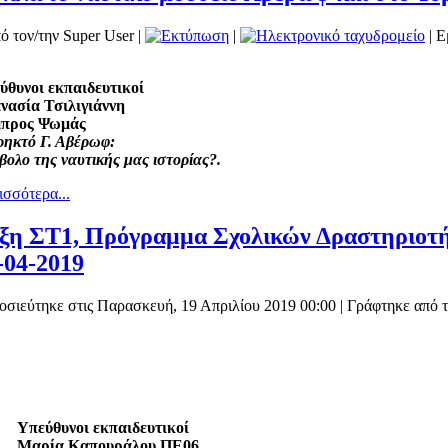
ό τον/την Super User
|
|
| Ε
ύθυνοι εκπαιδευτικοί
νασία Τσιλιγιάννη
προς Ψωμάς
ηκτό Γ. Αβέρωφ:
βολο της ναυτικής μας ιστορίας?.
σσότερα...
ξη ΣΤ1, Πρόγραμμα Σχολικών Δραστηριοτήτ
-04-2019
οσιεύτηκε στις Παρασκευή, 19 Απριλίου 2019 00:00
|
Γράφτηκε από τ
Υπεύθυνοι εκπαιδευτικοί
Μαρία Καπουράλου ΠΕ06