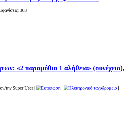
μφανίσεις: 303
ων: «2 παραμύθια 1 αλήθεια» (συνέχεια),
ον/την Super User
|
|
|