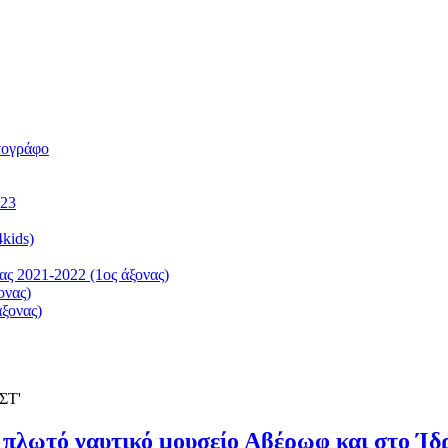
τογράφο
023
kids)
ς 2021-2022 (1ος άξονας)
ονας)
ξονας)
ΣΤ'
πλωτό ναυτικό μουσείο Αβέρωφ και στο Ίδρ