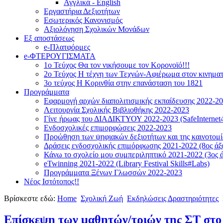
Αγγλικά - English
Εργαστήρια Δεξιοτήτων
Εσωτερικός Κανονισμός
Αξιολόγηση Σχολικών Μονάδων
Εξ αποστάσεως
e-Πλατφόρμες
e-ΦΤΕΡΟΥΓΙΣΜΑΤΑ
1ο Τεύχος Θα τον νικήσουμε τον Κορονοϊό!!!
2ο Τεύχος Η τέχνη των Τεχνών-Αφιέρωμα στον κινημα
3ο τεύχος Η Κορινθία στην επανάσταση του 1821
Προγράμματα
Εφαρμογή αρχών διαπολιτισμικής εκπαίδευσης 2022-2
Λειτουργία Σχολικής Βιβλιοθήκης 2022-2023
Γίνε ήρωας του ΔΙΑΔΙΚΤΥΟΥ 2022-2023 (SafeInternet4
Ενδοσχολικές επιμορφώσεις 2022-2023
Προώθηση των ψηφιακών δεξιοτήτων και της καινοτομία
Δράσεις ενδοσχολικής επιμόρφωσης 2021-2022 (8ος άξ
Κάνω το σχολείο μου συμπεριληπτικό 2021-2022 (3ος ά
eTwinning 2021-2022 (Library Festival Skills#Labs)
Προγράμματα Ξένων Γλωσσών 2022-2023
Νέος Ιστότοπος!!
Βρίσκεστε εδώ:
Home
Σχολική Ζωή
Εκδηλώσεις Δραστηριότητες
Επίσκεψη των μαθητών/τριών της ΣΤ στο 