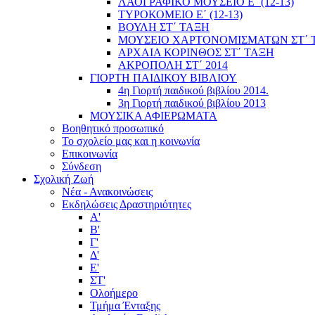
ΛΑΟΓΡΑΦΙΚΟ ΜΟΥΣΕΙΟ Ε΄ (12-13)
ΤΥΡΟΚΟΜΕΙΟ Ε΄ (12-13)
ΒΟΥΛΗ ΣΤ΄ ΤΑΞΗ
ΜΟΥΣΕΙΟ ΧΑΡΤΟΝΟΜΙΣΜΑΤΩΝ ΣΤ΄ 
ΑΡΧΑΙΑ ΚΟΡΙΝΘΟΣ ΣΤ΄ ΤΑΞΗ
ΑΚΡΟΠΟΛΗ ΣΤ΄ 2014
ΓΙΟΡΤΗ ΠΑΙΔΙΚΟΥ ΒΙΒΛΙΟΥ
4η Γιορτή παιδικού βιβλίου 2014.
3η Γιορτή παιδικού βιβλίου 2013
ΜΟΥΣΙΚΑ ΑΦΙΕΡΩΜΑΤΑ
Βοηθητικό προσωπικό
Το σχολείο μας και η κοινωνία
Επικοινωνία
Σύνδεση
Σχολική Ζωή
Νέα - Ανακοινώσεις
Εκδηλώσεις Δραστηριότητες
Α'
Β'
Γ'
Δ'
Ε'
ΣΤ'
Ολοήμερο
Τμήμα Ένταξης