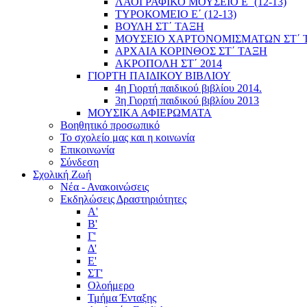
ΛΑΟΓΡΑΦΙΚΟ ΜΟΥΣΕΙΟ Ε΄ (12-13)
ΤΥΡΟΚΟΜΕΙΟ Ε΄ (12-13)
ΒΟΥΛΗ ΣΤ΄ ΤΑΞΗ
ΜΟΥΣΕΙΟ ΧΑΡΤΟΝΟΜΙΣΜΑΤΩΝ ΣΤ΄ 
ΑΡΧΑΙΑ ΚΟΡΙΝΘΟΣ ΣΤ΄ ΤΑΞΗ
ΑΚΡΟΠΟΛΗ ΣΤ΄ 2014
ΓΙΟΡΤΗ ΠΑΙΔΙΚΟΥ ΒΙΒΛΙΟΥ
4η Γιορτή παιδικού βιβλίου 2014.
3η Γιορτή παιδικού βιβλίου 2013
ΜΟΥΣΙΚΑ ΑΦΙΕΡΩΜΑΤΑ
Βοηθητικό προσωπικό
Το σχολείο μας και η κοινωνία
Επικοινωνία
Σύνδεση
Σχολική Ζωή
Νέα - Ανακοινώσεις
Εκδηλώσεις Δραστηριότητες
Α'
Β'
Γ'
Δ'
Ε'
ΣΤ'
Ολοήμερο
Τμήμα Ένταξης