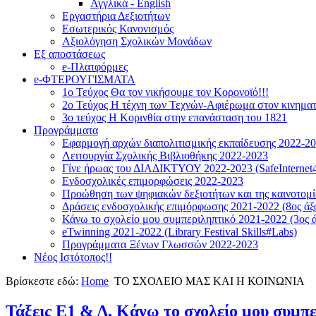
Αγγλικά - English
Εργαστήρια Δεξιοτήτων
Εσωτερικός Κανονισμός
Αξιολόγηση Σχολικών Μονάδων
Εξ αποστάσεως
e-Πλατφόρμες
e-ΦΤΕΡΟΥΓΙΣΜΑΤΑ
1ο Τεύχος Θα τον νικήσουμε τον Κορονοϊό!!!
2ο Τεύχος Η τέχνη των Τεχνών-Αφιέρωμα στον κινημα
3ο τεύχος Η Κορινθία στην επανάσταση του 1821
Προγράμματα
Εφαρμογή αρχών διαπολιτισμικής εκπαίδευσης 2022-2
Λειτουργία Σχολικής Βιβλιοθήκης 2022-2023
Γίνε ήρωας του ΔΙΑΔΙΚΤΥΟΥ 2022-2023 (SafeInternet4
Ενδοσχολικές επιμορφώσεις 2022-2023
Προώθηση των ψηφιακών δεξιοτήτων και της καινοτομία
Δράσεις ενδοσχολικής επιμόρφωσης 2021-2022 (8ος άξ
Κάνω το σχολείο μου συμπεριληπτικό 2021-2022 (3ος ά
eTwinning 2021-2022 (Library Festival Skills#Labs)
Προγράμματα Ξένων Γλωσσών 2022-2023
Νέος Ιστότοπος!!
Βρίσκεστε εδώ:
Home
ΤΟ ΣΧΟΛΕΙΟ ΜΑΣ ΚΑΙ Η ΚΟΙΝΩΝΙΑ
Τάξεις Ε1 & Δ, Κάνω το σχολείο μου συμπ