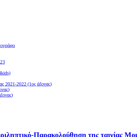
τογράφο
023
kids)
ς 2021-2022 (1ος άξονας)
ονας)
ξονας)
εριληπτικό-Παρακολούθηση της ταινίας Mοu