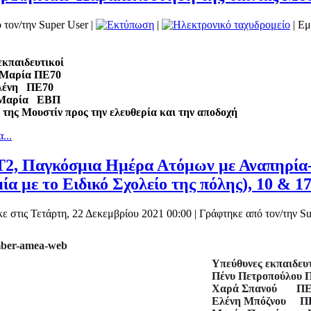
 τον/την Super User
|
|
| Εμ
εκπαιδευτικοί
 Μαρία ΠΕ70
λένη ΠΕ70
 Μαρία ΕΒΠ
 της Μουστίν προς την ελευθερία και την αποδοχή
...
Τ2, Παγκόσμια Ημέρα Ατόμων με Αναπηρία-
ία με το Ειδικό Σχολείο της πόλης), 10 & 1
ε στις Τετάρτη, 22 Δεκεμβρίου 2021 00:00
|
Γράφτηκε από τον/την Su
Υπεύθυνες εκπαιδευτ
Πένυ Πετροπούλου 
Χαρά Σπανού ΠΕ
Ελένη Μπόζνου Π