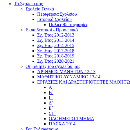
Το Σχολείο μας
Σχολείο Γενικά
Περιφέρεια Σχολείου
Ιστορικό Σχολείου
Παλιές Φωτογραφίες
Εκπαιδευτικοί - Προσωπικό
Σχ. Έτος 2012-2013
Σχ. Έτος 2013-2014
Σχ. Έτος 2014-2015
Σχ. Έτος 2017-2018
Σχ. Έτος 2018-2019
Σχ. Έτος 2020-2021
Οι μαθητές του σχολείου μας
ΑΡΙΘΜΟΣ ΜΑΘΗΤΩΝ 12-13
ΜΑΘΗΤΙΚΟ ΔΥΝΑΜΙΚΟ 13-14
ΕΡΓΑΣΙΕΣ ΚΑΙ ΔΡΑΣΤΗΡΙΟΤΗΤΕΣ ΜΑΘΗΤ
Α΄
Β΄
Γ΄
Δ΄
Ε΄
ΣΤ΄
ΟΛΟΗΜΕΡΟ ΤΜΗΜΑ
ΠΑΣΧΑ 2014
Σας Ενδιαφέρουν