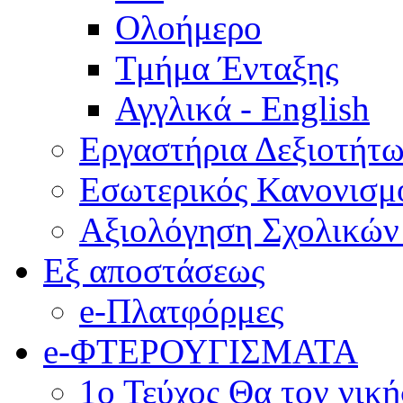
Ολοήμερο
Τμήμα Ένταξης
Αγγλικά - English
Εργαστήρια Δεξιοτήτ
Εσωτερικός Κανονισμ
Αξιολόγηση Σχολικώ
Εξ αποστάσεως
e-Πλατφόρμες
e-ΦΤΕΡΟΥΓΙΣΜΑΤΑ
1ο Τεύχος Θα τον νικ