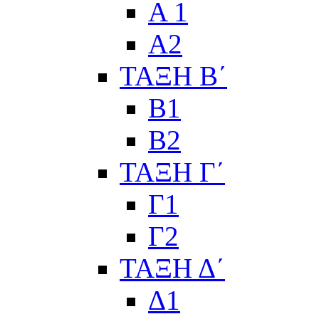
Α 1
Α2
ΤΑΞΗ Β΄
Β1
Β2
ΤΑΞΗ Γ΄
Γ1
Γ2
ΤΑΞΗ Δ΄
Δ1