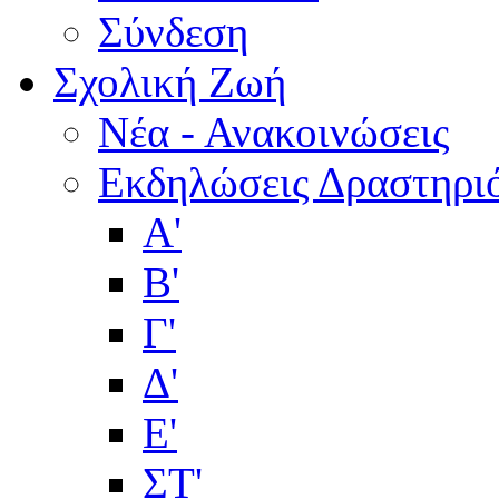
Σύνδεση
Σχολική Ζωή
Νέα - Ανακοινώσεις
Εκδηλώσεις Δραστηρι
Α'
Β'
Γ'
Δ'
Ε'
ΣΤ'