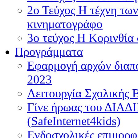
2ο Τεύχος Η τέχνη τω
κινηματογράφο
3ο τεύχος Η Κορινθία
Προγράμματα
Εφαρμογή αρχών διαπο
2023
Λειτουργία Σχολικής 
Γίνε ήρωας του ΔΙΑ
(SafeInternet4kids)
Ενδοσχολικές επιμορφ