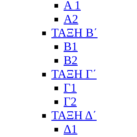
Α 1
Α2
ΤΑΞΗ Β΄
Β1
Β2
ΤΑΞΗ Γ΄
Γ1
Γ2
ΤΑΞΗ Δ΄
Δ1