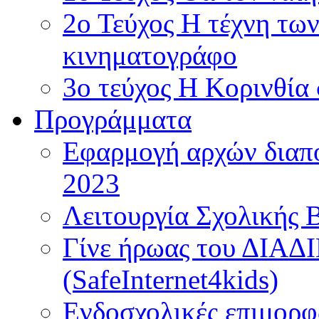
2ο Τεύχος Η τέχνη τω
κινηματογράφο
3ο τεύχος Η Κορινθία
Προγράμματα
Εφαρμογή αρχών διαπο
2023
Λειτουργία Σχολικής 
Γίνε ήρωας του ΔΙΑ
(SafeInternet4kids)
Ενδοσχολικές επιμορφ