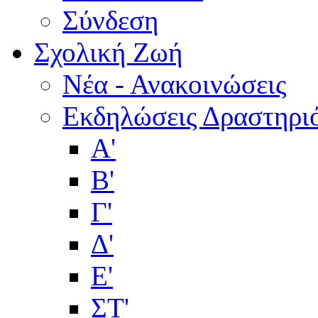
Σύνδεση
Σχολική Ζωή
Νέα - Ανακοινώσεις
Εκδηλώσεις Δραστηρι
Α'
Β'
Γ'
Δ'
Ε'
ΣΤ'