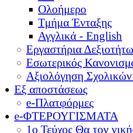
Ολοήμερο
Τμήμα Ένταξης
Αγγλικά - English
Εργαστήρια Δεξιοτήτ
Εσωτερικός Κανονισμ
Αξιολόγηση Σχολικώ
Εξ αποστάσεως
e-Πλατφόρμες
e-ΦΤΕΡΟΥΓΙΣΜΑΤΑ
1ο Τεύχος Θα τον νικ