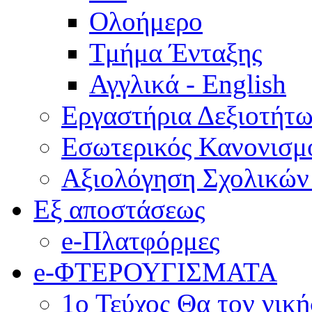
Ολοήμερο
Τμήμα Ένταξης
Αγγλικά - English
Εργαστήρια Δεξιοτήτ
Εσωτερικός Κανονισμ
Αξιολόγηση Σχολικώ
Εξ αποστάσεως
e-Πλατφόρμες
e-ΦΤΕΡΟΥΓΙΣΜΑΤΑ
1ο Τεύχος Θα τον νικ