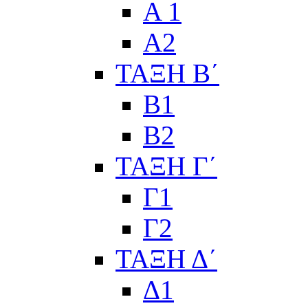
Α 1
Α2
ΤΑΞΗ Β΄
Β1
Β2
ΤΑΞΗ Γ΄
Γ1
Γ2
ΤΑΞΗ Δ΄
Δ1