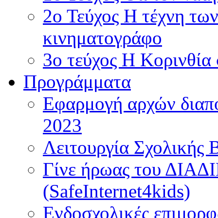
2ο Τεύχος Η τέχνη τω
κινηματογράφο
3ο τεύχος Η Κορινθία
Προγράμματα
Εφαρμογή αρχών διαπο
2023
Λειτουργία Σχολικής 
Γίνε ήρωας του ΔΙΑ
(SafeInternet4kids)
Ενδοσχολικές επιμορφ