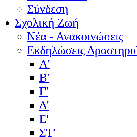
Σύνδεση
Σχολική Ζωή
Νέα - Ανακοινώσεις
Εκδηλώσεις Δραστηρι
Α'
Β'
Γ'
Δ'
Ε'
ΣΤ'