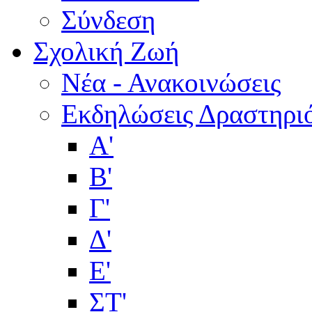
Σύνδεση
Σχολική Ζωή
Νέα - Ανακοινώσεις
Εκδηλώσεις Δραστηρι
Α'
Β'
Γ'
Δ'
Ε'
ΣΤ'