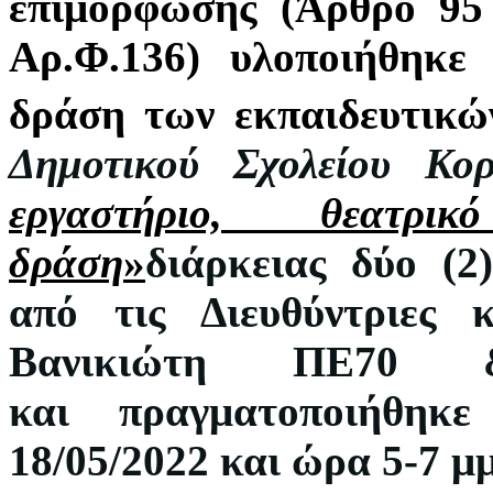
επιμόρφωσης (Άρθρο 95
Αρ.Φ.136) υλοποιήθηκ
δράση των εκπαιδευτικώ
Δημοτικού Σχολείου Κο
εργαστήριο, θεατρικ
δράση
»
διάρκειας δύο (
από τις Διευθύντριες
Βανικιώτη ΠΕ70
και
πραγματοποιήθη
18/05/20
22
και ώρα 5-7 μμ