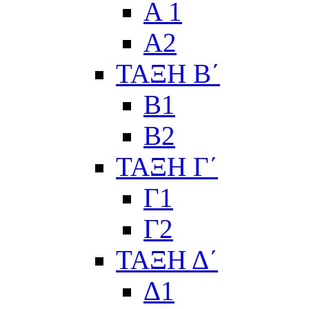
Α 1
Α2
ΤΑΞΗ Β΄
Β1
Β2
ΤΑΞΗ Γ΄
Γ1
Γ2
ΤΑΞΗ Δ΄
Δ1