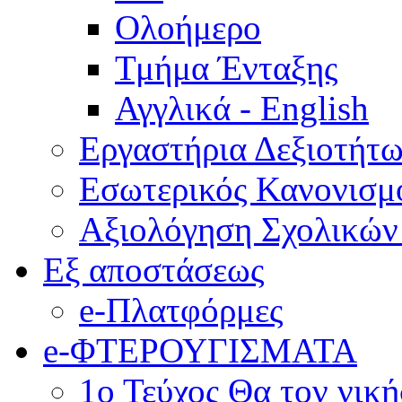
Ολοήμερο
Τμήμα Ένταξης
Αγγλικά - English
Εργαστήρια Δεξιοτήτ
Εσωτερικός Κανονισμ
Αξιολόγηση Σχολικώ
Εξ αποστάσεως
e-Πλατφόρμες
e-ΦΤΕΡΟΥΓΙΣΜΑΤΑ
1ο Τεύχος Θα τον νικ