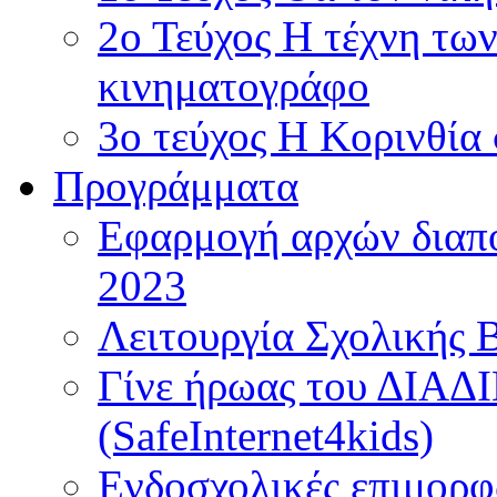
2ο Τεύχος Η τέχνη τω
κινηματογράφο
3ο τεύχος Η Κορινθία
Προγράμματα
Εφαρμογή αρχών διαπο
2023
Λειτουργία Σχολικής 
Γίνε ήρωας του ΔΙΑ
(SafeInternet4kids)
Ενδοσχολικές επιμορφ