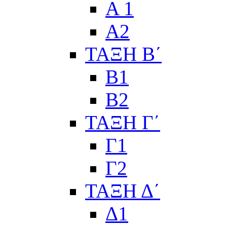
Α 1
Α2
ΤΑΞΗ Β΄
Β1
Β2
ΤΑΞΗ Γ΄
Γ1
Γ2
ΤΑΞΗ Δ΄
Δ1