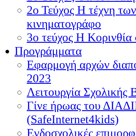
2ο Τεύχος Η τέχνη τω
κινηματογράφο
3ο τεύχος Η Κορινθία
Προγράμματα
Εφαρμογή αρχών διαπο
2023
Λειτουργία Σχολικής 
Γίνε ήρωας του ΔΙΑ
(SafeInternet4kids)
Ενδοσχολικές επιμορφ