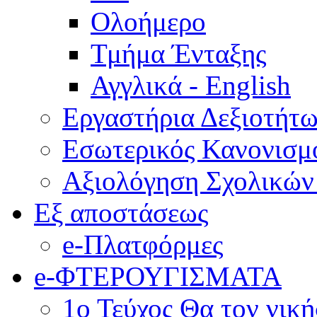
Ολοήμερο
Τμήμα Ένταξης
Αγγλικά - English
Εργαστήρια Δεξιοτήτ
Εσωτερικός Κανονισμ
Αξιολόγηση Σχολικώ
Εξ αποστάσεως
e-Πλατφόρμες
e-ΦΤΕΡΟΥΓΙΣΜΑΤΑ
1ο Τεύχος Θα τον νικ