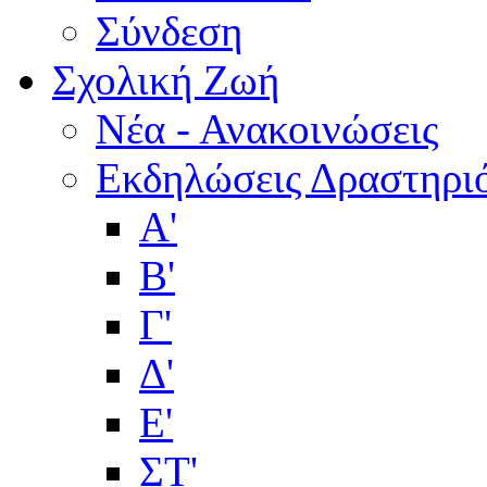
Σύνδεση
Σχολική Ζωή
Νέα - Ανακοινώσεις
Εκδηλώσεις Δραστηρι
Α'
Β'
Γ'
Δ'
Ε'
ΣΤ'