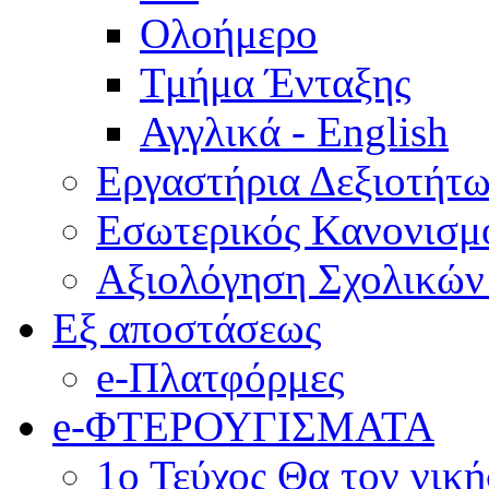
Ολοήμερο
Τμήμα Ένταξης
Αγγλικά - English
Εργαστήρια Δεξιοτήτ
Εσωτερικός Κανονισμ
Αξιολόγηση Σχολικώ
Εξ αποστάσεως
e-Πλατφόρμες
e-ΦΤΕΡΟΥΓΙΣΜΑΤΑ
1ο Τεύχος Θα τον νικ