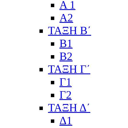
Α 1
Α2
ΤΑΞΗ Β΄
Β1
Β2
ΤΑΞΗ Γ΄
Γ1
Γ2
ΤΑΞΗ Δ΄
Δ1