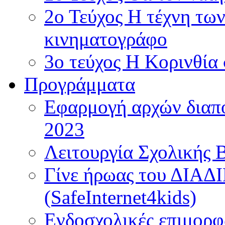
2ο Τεύχος Η τέχνη τω
κινηματογράφο
3ο τεύχος Η Κορινθία
Προγράμματα
Εφαρμογή αρχών διαπο
2023
Λειτουργία Σχολικής 
Γίνε ήρωας του ΔΙΑ
(SafeInternet4kids)
Ενδοσχολικές επιμορφ