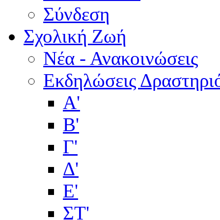
Σύνδεση
Σχολική Ζωή
Νέα - Ανακοινώσεις
Εκδηλώσεις Δραστηρι
Α'
Β'
Γ'
Δ'
Ε'
ΣΤ'