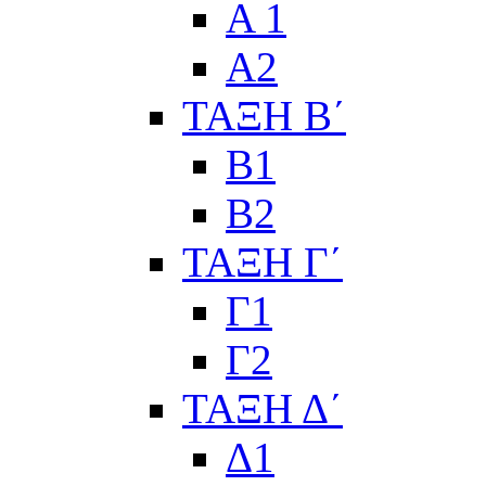
Α 1
Α2
ΤΑΞΗ Β΄
Β1
Β2
ΤΑΞΗ Γ΄
Γ1
Γ2
ΤΑΞΗ Δ΄
Δ1