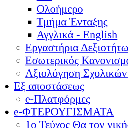
Ολοήμερο
Τμήμα Ένταξης
Αγγλικά - English
Εργαστήρια Δεξιοτήτ
Εσωτερικός Κανονισμ
Αξιολόγηση Σχολικώ
Εξ αποστάσεως
e-Πλατφόρμες
e-ΦΤΕΡΟΥΓΙΣΜΑΤΑ
1ο Τεύχος Θα τον νικ