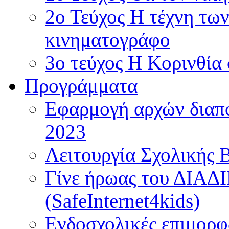
2ο Τεύχος Η τέχνη τω
κινηματογράφο
3ο τεύχος Η Κορινθία
Προγράμματα
Εφαρμογή αρχών διαπο
2023
Λειτουργία Σχολικής 
Γίνε ήρωας του ΔΙΑ
(SafeInternet4kids)
Ενδοσχολικές επιμορφ