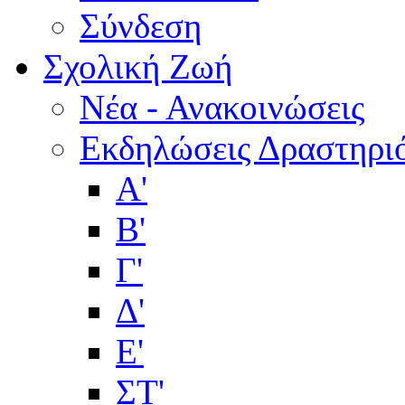
Σύνδεση
Σχολική Ζωή
Νέα - Ανακοινώσεις
Εκδηλώσεις Δραστηρι
Α'
Β'
Γ'
Δ'
Ε'
ΣΤ'