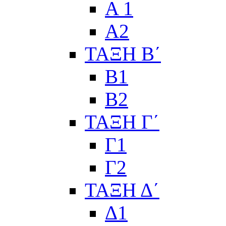
Α 1
Α2
ΤΑΞΗ Β΄
Β1
Β2
ΤΑΞΗ Γ΄
Γ1
Γ2
ΤΑΞΗ Δ΄
Δ1