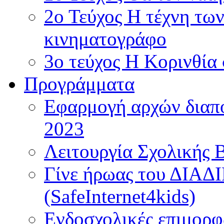
2ο Τεύχος Η τέχνη τω
κινηματογράφο
3ο τεύχος Η Κορινθία
Προγράμματα
Εφαρμογή αρχών διαπο
2023
Λειτουργία Σχολικής 
Γίνε ήρωας του ΔΙΑ
(SafeInternet4kids)
Ενδοσχολικές επιμορφ