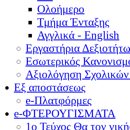
Ολοήμερο
Τμήμα Ένταξης
Αγγλικά - English
Εργαστήρια Δεξιοτήτ
Εσωτερικός Κανονισμ
Αξιολόγηση Σχολικώ
Εξ αποστάσεως
e-Πλατφόρμες
e-ΦΤΕΡΟΥΓΙΣΜΑΤΑ
1ο Τεύχος Θα τον νικ