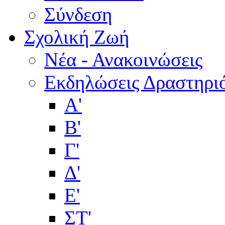
Σύνδεση
Σχολική Ζωή
Νέα - Ανακοινώσεις
Εκδηλώσεις Δραστηρι
Α'
Β'
Γ'
Δ'
Ε'
ΣΤ'