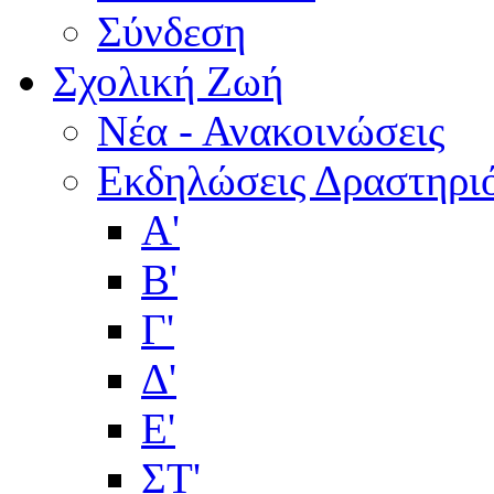
Σύνδεση
Σχολική Ζωή
Νέα - Ανακοινώσεις
Εκδηλώσεις Δραστηρι
Α'
Β'
Γ'
Δ'
Ε'
ΣΤ'