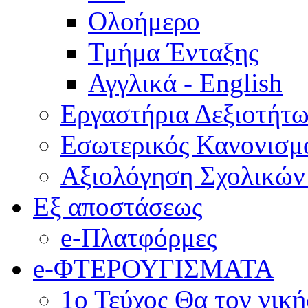
Ολοήμερο
Τμήμα Ένταξης
Αγγλικά - English
Εργαστήρια Δεξιοτήτ
Εσωτερικός Κανονισμ
Αξιολόγηση Σχολικώ
Εξ αποστάσεως
e-Πλατφόρμες
e-ΦΤΕΡΟΥΓΙΣΜΑΤΑ
1ο Τεύχος Θα τον νικ