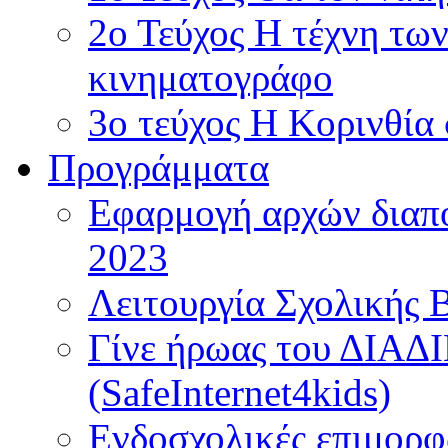
2ο Τεύχος Η τέχνη τω
κινηματογράφο
3ο τεύχος Η Κορινθία
Προγράμματα
Εφαρμογή αρχών διαπο
2023
Λειτουργία Σχολικής 
Γίνε ήρωας του ΔΙΑ
(SafeInternet4kids)
Ενδοσχολικές επιμορφ