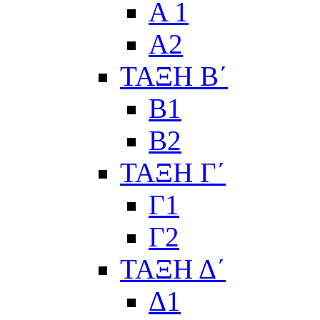
Α 1
Α2
ΤΑΞΗ Β΄
Β1
Β2
ΤΑΞΗ Γ΄
Γ1
Γ2
ΤΑΞΗ Δ΄
Δ1