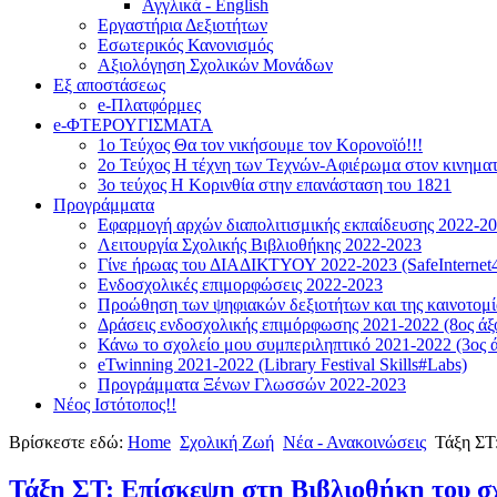
Αγγλικά - English
Εργαστήρια Δεξιοτήτων
Εσωτερικός Κανονισμός
Αξιολόγηση Σχολικών Μονάδων
Εξ αποστάσεως
e-Πλατφόρμες
e-ΦΤΕΡΟΥΓΙΣΜΑΤΑ
1ο Τεύχος Θα τον νικήσουμε τον Κορονοϊό!!!
2ο Τεύχος Η τέχνη των Τεχνών-Αφιέρωμα στον κινημα
3ο τεύχος Η Κορινθία στην επανάσταση του 1821
Προγράμματα
Εφαρμογή αρχών διαπολιτισμικής εκπαίδευσης 2022-2
Λειτουργία Σχολικής Βιβλιοθήκης 2022-2023
Γίνε ήρωας του ΔΙΑΔΙΚΤΥΟΥ 2022-2023 (SafeInternet4
Ενδοσχολικές επιμορφώσεις 2022-2023
Προώθηση των ψηφιακών δεξιοτήτων και της καινοτομία
Δράσεις ενδοσχολικής επιμόρφωσης 2021-2022 (8ος άξ
Κάνω το σχολείο μου συμπεριληπτικό 2021-2022 (3ος ά
eTwinning 2021-2022 (Library Festival Skills#Labs)
Προγράμματα Ξένων Γλωσσών 2022-2023
Νέος Ιστότοπος!!
Βρίσκεστε εδώ:
Home
Σχολική Ζωή
Νέα - Ανακοινώσεις
Τάξη ΣΤ
Τάξη ΣΤ: Επίσκεψη στη Βιβλιοθήκη του σχ