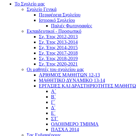
Το Σχολείο μας
Σχολείο Γενικά
Περιφέρεια Σχολείου
Ιστορικό Σχολείου
Παλιές Φωτογραφίες
Εκπαιδευτικοί - Προσωπικό
Σχ. Έτος 2012-2013
Σχ. Έτος 2013-2014
Σχ. Έτος 2014-2015
Σχ. Έτος 2017-2018
Σχ. Έτος 2018-2019
Σχ. Έτος 2020-2021
Οι μαθητές του σχολείου μας
ΑΡΙΘΜΟΣ ΜΑΘΗΤΩΝ 12-13
ΜΑΘΗΤΙΚΟ ΔΥΝΑΜΙΚΟ 13-14
ΕΡΓΑΣΙΕΣ ΚΑΙ ΔΡΑΣΤΗΡΙΟΤΗΤΕΣ ΜΑΘΗΤ
Α΄
Β΄
Γ΄
Δ΄
Ε΄
ΣΤ΄
ΟΛΟΗΜΕΡΟ ΤΜΗΜΑ
ΠΑΣΧΑ 2014
Σας Ενδιαφέρουν