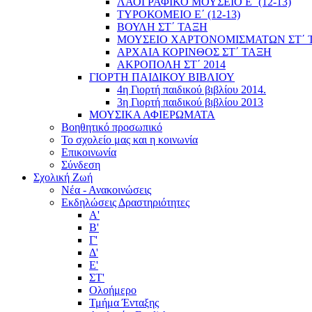
ΛΑΟΓΡΑΦΙΚΟ ΜΟΥΣΕΙΟ Ε΄ (12-13)
ΤΥΡΟΚΟΜΕΙΟ Ε΄ (12-13)
ΒΟΥΛΗ ΣΤ΄ ΤΑΞΗ
ΜΟΥΣΕΙΟ ΧΑΡΤΟΝΟΜΙΣΜΑΤΩΝ ΣΤ΄ 
ΑΡΧΑΙΑ ΚΟΡΙΝΘΟΣ ΣΤ΄ ΤΑΞΗ
ΑΚΡΟΠΟΛΗ ΣΤ΄ 2014
ΓΙΟΡΤΗ ΠΑΙΔΙΚΟΥ ΒΙΒΛΙΟΥ
4η Γιορτή παιδικού βιβλίου 2014.
3η Γιορτή παιδικού βιβλίου 2013
ΜΟΥΣΙΚΑ ΑΦΙΕΡΩΜΑΤΑ
Βοηθητικό προσωπικό
Το σχολείο μας και η κοινωνία
Επικοινωνία
Σύνδεση
Σχολική Ζωή
Νέα - Ανακοινώσεις
Εκδηλώσεις Δραστηριότητες
Α'
Β'
Γ'
Δ'
Ε'
ΣΤ'
Ολοήμερο
Τμήμα Ένταξης