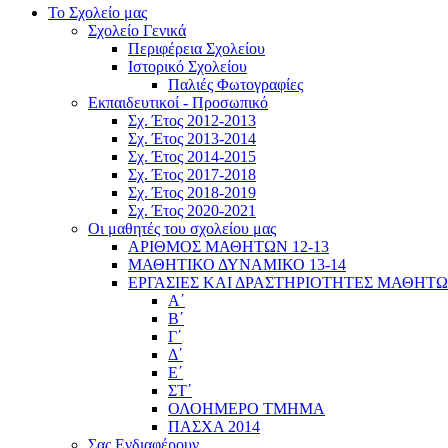
Το Σχολείο μας
Σχολείο Γενικά
Περιφέρεια Σχολείου
Ιστορικό Σχολείου
Παλιές Φωτογραφίες
Εκπαιδευτικοί - Προσωπικό
Σχ. Έτος 2012-2013
Σχ. Έτος 2013-2014
Σχ. Έτος 2014-2015
Σχ. Έτος 2017-2018
Σχ. Έτος 2018-2019
Σχ. Έτος 2020-2021
Οι μαθητές του σχολείου μας
ΑΡΙΘΜΟΣ ΜΑΘΗΤΩΝ 12-13
ΜΑΘΗΤΙΚΟ ΔΥΝΑΜΙΚΟ 13-14
ΕΡΓΑΣΙΕΣ ΚΑΙ ΔΡΑΣΤΗΡΙΟΤΗΤΕΣ ΜΑΘΗΤ
Α΄
Β΄
Γ΄
Δ΄
Ε΄
ΣΤ΄
ΟΛΟΗΜΕΡΟ ΤΜΗΜΑ
ΠΑΣΧΑ 2014
Σας Ενδιαφέρουν