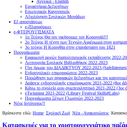
Αγγλικά - English
Εργαστήρια Δεξιοτήτων
Εσωτερικός Κανονισμός
Αξιολόγηση Σχολικών Μονάδων
Εξ αποστάσεως
e-Πλατφόρμες
e-ΦΤΕΡΟΥΓΙΣΜΑΤΑ
1ο Τεύχος Θα τον νικήσουμε τον Κορονοϊό!!!
2ο Τεύχος Η τέχνη των Τεχνών-Αφιέρωμα στον κινημα
3ο τεύχος Η Κορινθία στην επανάσταση του 1821
Προγράμματα
Εφαρμογή αρχών διαπολιτισμικής εκπαίδευσης 2022-2
Λειτουργία Σχολικής Βιβλιοθήκης 2022-2023
Γίνε ήρωας του ΔΙΑΔΙΚΤΥΟΥ 2022-2023 (SafeInternet4
Ενδοσχολικές επιμορφώσεις 2022-2023
Προώθηση των ψηφιακών δεξιοτήτων και της καινοτομία
Δράσεις ενδοσχολικής επιμόρφωσης 2021-2022 (8ος άξ
Κάνω το σχολείο μου συμπεριληπτικό 2021-2022 (3ος ά
eTwinning 2021-2022 (Library Festival Skills#Labs)
Προγράμματα Ξένων Γλωσσών 2022-2023
Νέος Ιστότοπος!!
Βρίσκεστε εδώ:
Home
Σχολική Ζωή
Νέα - Ανακοινώσεις
Κατασκε
Κατασκευές για το χριστουγεννιάτικο παζ