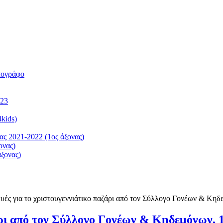
τογράφο
023
kids)
ς 2021-2022 (1ος άξονας)
ονας)
ξονας)
υές για το χριστουγεννιάτικο παζάρι από τον Σύλλογο Γονέων & Κηδ
άρι από τον Σύλλογο Γονέων & Κηδεμόνων, 1