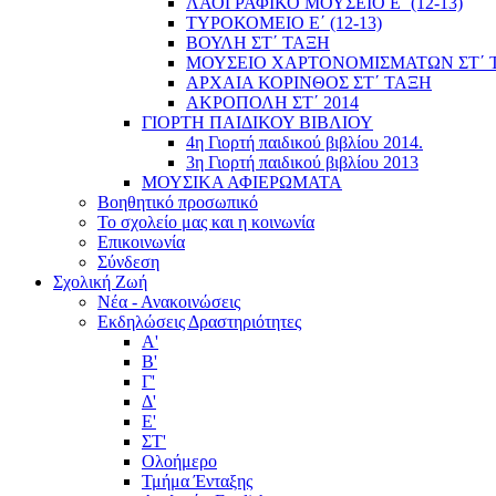
ΛΑΟΓΡΑΦΙΚΟ ΜΟΥΣΕΙΟ Ε΄ (12-13)
ΤΥΡΟΚΟΜΕΙΟ Ε΄ (12-13)
ΒΟΥΛΗ ΣΤ΄ ΤΑΞΗ
ΜΟΥΣΕΙΟ ΧΑΡΤΟΝΟΜΙΣΜΑΤΩΝ ΣΤ΄ 
ΑΡΧΑΙΑ ΚΟΡΙΝΘΟΣ ΣΤ΄ ΤΑΞΗ
ΑΚΡΟΠΟΛΗ ΣΤ΄ 2014
ΓΙΟΡΤΗ ΠΑΙΔΙΚΟΥ ΒΙΒΛΙΟΥ
4η Γιορτή παιδικού βιβλίου 2014.
3η Γιορτή παιδικού βιβλίου 2013
ΜΟΥΣΙΚΑ ΑΦΙΕΡΩΜΑΤΑ
Βοηθητικό προσωπικό
Το σχολείο μας και η κοινωνία
Επικοινωνία
Σύνδεση
Σχολική Ζωή
Νέα - Ανακοινώσεις
Εκδηλώσεις Δραστηριότητες
Α'
Β'
Γ'
Δ'
Ε'
ΣΤ'
Ολοήμερο
Τμήμα Ένταξης