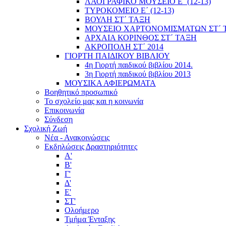
ΛΑΟΓΡΑΦΙΚΟ ΜΟΥΣΕΙΟ Ε΄ (12-13)
ΤΥΡΟΚΟΜΕΙΟ Ε΄ (12-13)
ΒΟΥΛΗ ΣΤ΄ ΤΑΞΗ
ΜΟΥΣΕΙΟ ΧΑΡΤΟΝΟΜΙΣΜΑΤΩΝ ΣΤ΄ 
ΑΡΧΑΙΑ ΚΟΡΙΝΘΟΣ ΣΤ΄ ΤΑΞΗ
ΑΚΡΟΠΟΛΗ ΣΤ΄ 2014
ΓΙΟΡΤΗ ΠΑΙΔΙΚΟΥ ΒΙΒΛΙΟΥ
4η Γιορτή παιδικού βιβλίου 2014.
3η Γιορτή παιδικού βιβλίου 2013
ΜΟΥΣΙΚΑ ΑΦΙΕΡΩΜΑΤΑ
Βοηθητικό προσωπικό
Το σχολείο μας και η κοινωνία
Επικοινωνία
Σύνδεση
Σχολική Ζωή
Νέα - Ανακοινώσεις
Εκδηλώσεις Δραστηριότητες
Α'
Β'
Γ'
Δ'
Ε'
ΣΤ'
Ολοήμερο
Τμήμα Ένταξης