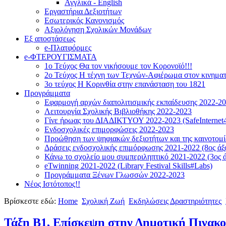
Αγγλικά - English
Εργαστήρια Δεξιοτήτων
Εσωτερικός Κανονισμός
Αξιολόγηση Σχολικών Μονάδων
Εξ αποστάσεως
e-Πλατφόρμες
e-ΦΤΕΡΟΥΓΙΣΜΑΤΑ
1ο Τεύχος Θα τον νικήσουμε τον Κορονοϊό!!!
2ο Τεύχος Η τέχνη των Τεχνών-Αφιέρωμα στον κινημα
3ο τεύχος Η Κορινθία στην επανάσταση του 1821
Προγράμματα
Εφαρμογή αρχών διαπολιτισμικής εκπαίδευσης 2022-2
Λειτουργία Σχολικής Βιβλιοθήκης 2022-2023
Γίνε ήρωας του ΔΙΑΔΙΚΤΥΟΥ 2022-2023 (SafeInternet4
Ενδοσχολικές επιμορφώσεις 2022-2023
Προώθηση των ψηφιακών δεξιοτήτων και της καινοτομία
Δράσεις ενδοσχολικής επιμόρφωσης 2021-2022 (8ος άξ
Κάνω το σχολείο μου συμπεριληπτικό 2021-2022 (3ος ά
eTwinning 2021-2022 (Library Festival Skills#Labs)
Προγράμματα Ξένων Γλωσσών 2022-2023
Νέος Ιστότοπος!!
Βρίσκεστε εδώ:
Home
Σχολική Ζωή
Εκδηλώσεις Δραστηριότητες
Τάξη Β1, Επίσκεψη στην Δημοτική Πινακο