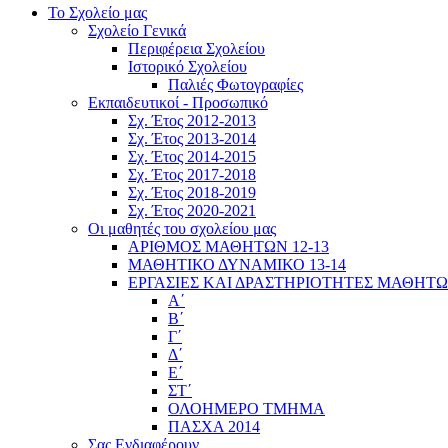
Το Σχολείο μας
Σχολείο Γενικά
Περιφέρεια Σχολείου
Ιστορικό Σχολείου
Παλιές Φωτογραφίες
Εκπαιδευτικοί - Προσωπικό
Σχ. Έτος 2012-2013
Σχ. Έτος 2013-2014
Σχ. Έτος 2014-2015
Σχ. Έτος 2017-2018
Σχ. Έτος 2018-2019
Σχ. Έτος 2020-2021
Οι μαθητές του σχολείου μας
ΑΡΙΘΜΟΣ ΜΑΘΗΤΩΝ 12-13
ΜΑΘΗΤΙΚΟ ΔΥΝΑΜΙΚΟ 13-14
ΕΡΓΑΣΙΕΣ ΚΑΙ ΔΡΑΣΤΗΡΙΟΤΗΤΕΣ ΜΑΘΗΤ
Α΄
Β΄
Γ΄
Δ΄
Ε΄
ΣΤ΄
ΟΛΟΗΜΕΡΟ ΤΜΗΜΑ
ΠΑΣΧΑ 2014
Σας Ενδιαφέρουν