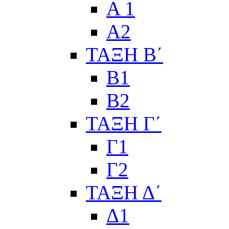
Α 1
Α2
ΤΑΞΗ Β΄
Β1
Β2
ΤΑΞΗ Γ΄
Γ1
Γ2
ΤΑΞΗ Δ΄
Δ1