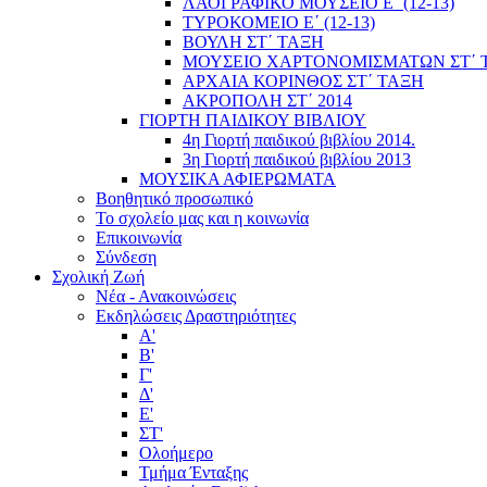
ΛΑΟΓΡΑΦΙΚΟ ΜΟΥΣΕΙΟ Ε΄ (12-13)
ΤΥΡΟΚΟΜΕΙΟ Ε΄ (12-13)
ΒΟΥΛΗ ΣΤ΄ ΤΑΞΗ
ΜΟΥΣΕΙΟ ΧΑΡΤΟΝΟΜΙΣΜΑΤΩΝ ΣΤ΄ 
ΑΡΧΑΙΑ ΚΟΡΙΝΘΟΣ ΣΤ΄ ΤΑΞΗ
ΑΚΡΟΠΟΛΗ ΣΤ΄ 2014
ΓΙΟΡΤΗ ΠΑΙΔΙΚΟΥ ΒΙΒΛΙΟΥ
4η Γιορτή παιδικού βιβλίου 2014.
3η Γιορτή παιδικού βιβλίου 2013
ΜΟΥΣΙΚΑ ΑΦΙΕΡΩΜΑΤΑ
Βοηθητικό προσωπικό
Το σχολείο μας και η κοινωνία
Επικοινωνία
Σύνδεση
Σχολική Ζωή
Νέα - Ανακοινώσεις
Εκδηλώσεις Δραστηριότητες
Α'
Β'
Γ'
Δ'
Ε'
ΣΤ'
Ολοήμερο
Τμήμα Ένταξης