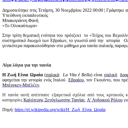
Δημοσιεύτηκε στις Τετάρτη, 30 Νοεμβρίου 2022 00:00
|
Γράφτηκε α
Υπεύθυνη εκπαιδευτικός
Μπακογιάννη Φανή
«Το Ολοκαύτωμα»
Στην τρίτη θεματική ενότητα του πρότζεκτ το «Τείχος του Βερολί
συστηματικό διωγμό των Εβραίων, το γνωστό από την ιστορία
Ο
γενικότερα παρακολούθησαν στο μάθημα μια ταινία ιταλικής παραγω
Λίγα λόγια για την ταινία
Η Ζωή Είναι Ωραία
(
ιταλικά
:
La Vita è Bella
) είναι
ιταλική
δρα
αφηγείται την ιστορία ενός Ιταλού
Εβραίου
, τον Γκουίντο, που πρ
Μπέργκεν-Μπέλζεν
.
Η ταινία αυτή απέσπασε εξαιρετικά σχόλια από τους κριτικούς
κατηγορίες
Καλύτερης Ξενόγλωσσης Ταινίας
,
Α' Ανδρικού Ρόλου
γι
Πηγή:
https://el.wikipedia.org/wiki/Η_Ζωή_Είναι_Ωραία