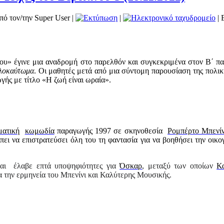
πό τον/την Super User
|
|
| 
νου» έγινε μια αναδρομή στο παρελθόν και συγκεκριμένα στον Β΄ π
λοκαύτωμα
. Οι μαθητές μετά από μια σύντομη παρουσίαση της πολι
γής με τίτλο «Η ζωή είναι ωραία».
ματική
κωμωδία
παραγωγής 1997 σε σκηνοθεσία
Ρομπέρτο Μπενίν
έπει να επιστρατεύσει όλη του τη φαντασία για να βοηθήσει την οικο
 και έλαβε επτά υποψηφιότητες για
Όσκαρ
, μεταξύ των οποίων
Κα
α την ερμηνεία του Μπενίνι και Καλύτερης Μουσικής.