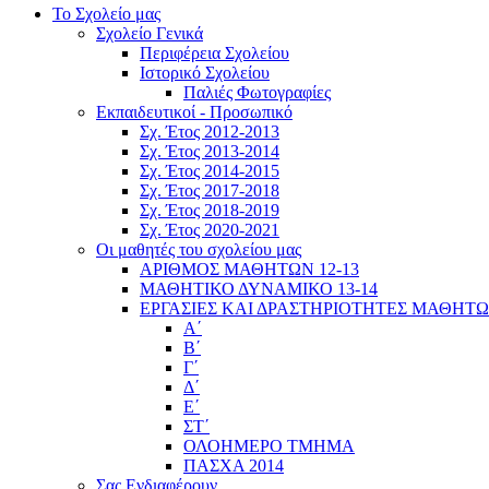
Το Σχολείο μας
Σχολείο Γενικά
Περιφέρεια Σχολείου
Ιστορικό Σχολείου
Παλιές Φωτογραφίες
Εκπαιδευτικοί - Προσωπικό
Σχ. Έτος 2012-2013
Σχ. Έτος 2013-2014
Σχ. Έτος 2014-2015
Σχ. Έτος 2017-2018
Σχ. Έτος 2018-2019
Σχ. Έτος 2020-2021
Οι μαθητές του σχολείου μας
ΑΡΙΘΜΟΣ ΜΑΘΗΤΩΝ 12-13
ΜΑΘΗΤΙΚΟ ΔΥΝΑΜΙΚΟ 13-14
ΕΡΓΑΣΙΕΣ ΚΑΙ ΔΡΑΣΤΗΡΙΟΤΗΤΕΣ ΜΑΘΗΤ
Α΄
Β΄
Γ΄
Δ΄
Ε΄
ΣΤ΄
ΟΛΟΗΜΕΡΟ ΤΜΗΜΑ
ΠΑΣΧΑ 2014
Σας Ενδιαφέρουν