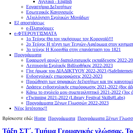
Αγγλικά - English
Εργαστήρια Δεξιοτήτων
Εσωτερικός Κανονισμός
Αξιολόγηση Σχολικών Μονάδων
Εξ αποστάσεως
e-Πλατφόρμες
e-ΦΤΕΡΟΥΓΙΣΜΑΤΑ
1ο Τεύχος Θα τον νικήσουμε τον Κορονοϊό!!!
2ο Τεύχος Η τέχνη των Τεχνών-Αφιέρωμα στον κινημα
3ο τεύχος Η Κορινθία στην επανάσταση του 1821
Προγράμματα
Εφαρμογή αρχών διαπολιτισμικής εκπαίδευσης 2022-2
Λειτουργία Σχολικής Βιβλιοθήκης 2022-2023
Γίνε ήρωας του ΔΙΑΔΙΚΤΥΟΥ 2022-2023 (SafeInternet4
Ενδοσχολικές επιμορφώσεις 2022-2023
Προώθηση των ψηφιακών δεξιοτήτων και της καινοτομία
Δράσεις ενδοσχολικής επιμόρφωσης 2021-2022 (8ος άξ
Κάνω το σχολείο μου συμπεριληπτικό 2021-2022 (3ος ά
eTwinning 2021-2022 (Library Festival Skills#Labs)
Προγράμματα Ξένων Γλωσσών 2022-2023
Νέος Ιστότοπος!!
Βρίσκεστε εδώ:
Home
Προγράμματα
Προγράμματα Ξένων Γλωσσ
Τάξη ΣΤ΄, Tμήμα Γερμανικής γλώσσας, Το Τ