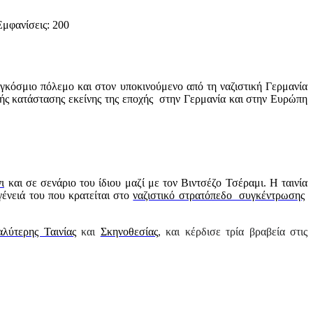
Εμφανίσεις: 200
αγκόσμιο πόλεμο και στον υποκινούμενο από τη ναζιστική Γερμανία
κής κατάστασης εκείνης της εποχής στην Γερμανία και στην Ευρώπη
ι
και σε σενάριο του ίδιου μαζί με τον Βιντσέζο Τσέραμι. Η ταινία
γένειά του που κρατείται στο
ναζιστικό στρατόπεδο συγκέντρωσης
λύτερης Ταινίας
και
Σκηνοθεσίας
, και κέρδισε τρία βραβεία στις