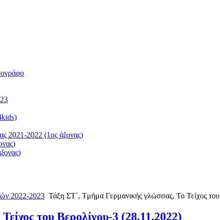
τογράφο
023
kids)
ς 2021-2022 (1ος άξονας)
ονας)
ξονας)
ών 2022-2023
Τάξη ΣΤ΄, Tμήμα Γερμανικής γλώσσας, Το Τείχος του
είχος του Βερολίνου-3 (28.11.2022)