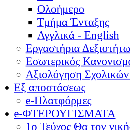
Ολοήμερο
Τμήμα Ένταξης
Αγγλικά - English
Εργαστήρια Δεξιοτήτ
Εσωτερικός Κανονισμ
Αξιολόγηση Σχολικώ
Εξ αποστάσεως
e-Πλατφόρμες
e-ΦΤΕΡΟΥΓΙΣΜΑΤΑ
1ο Τεύχος Θα τον νικ