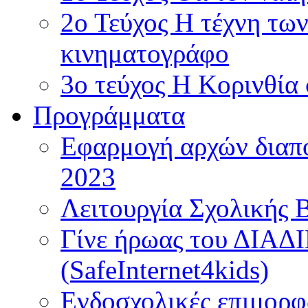
2ο Τεύχος Η τέχνη τω
κινηματογράφο
3ο τεύχος Η Κορινθία
Προγράμματα
Εφαρμογή αρχών διαπο
2023
Λειτουργία Σχολικής 
Γίνε ήρωας του ΔΙΑ
(SafeInternet4kids)
Ενδοσχολικές επιμορφ