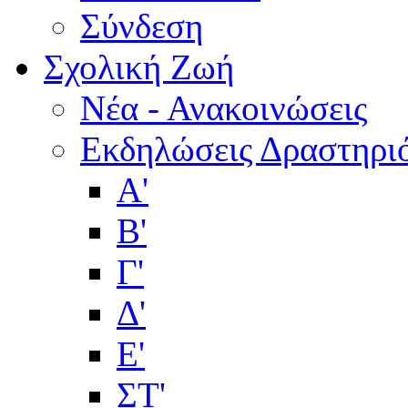
Σύνδεση
Σχολική Ζωή
Νέα - Ανακοινώσεις
Εκδηλώσεις Δραστηρι
Α'
Β'
Γ'
Δ'
Ε'
ΣΤ'