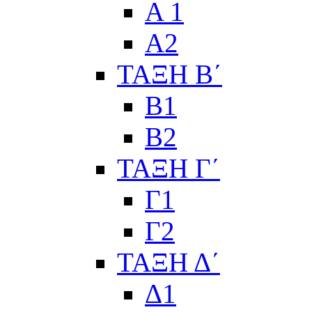
Α 1
Α2
ΤΑΞΗ Β΄
Β1
Β2
ΤΑΞΗ Γ΄
Γ1
Γ2
ΤΑΞΗ Δ΄
Δ1