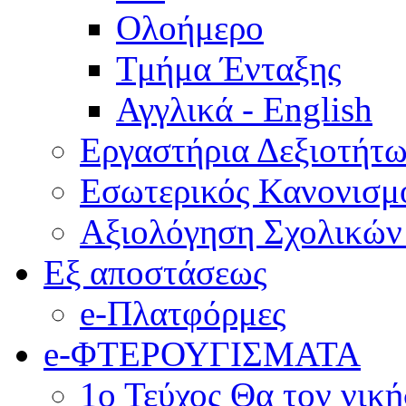
Ολοήμερο
Τμήμα Ένταξης
Αγγλικά - English
Εργαστήρια Δεξιοτήτ
Εσωτερικός Κανονισμ
Αξιολόγηση Σχολικώ
Εξ αποστάσεως
e-Πλατφόρμες
e-ΦΤΕΡΟΥΓΙΣΜΑΤΑ
1ο Τεύχος Θα τον νικ