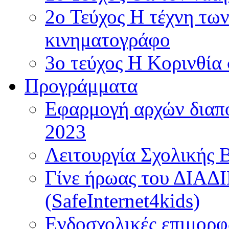
2ο Τεύχος Η τέχνη τω
κινηματογράφο
3ο τεύχος Η Κορινθία
Προγράμματα
Εφαρμογή αρχών διαπο
2023
Λειτουργία Σχολικής 
Γίνε ήρωας του ΔΙΑ
(SafeInternet4kids)
Ενδοσχολικές επιμορφ