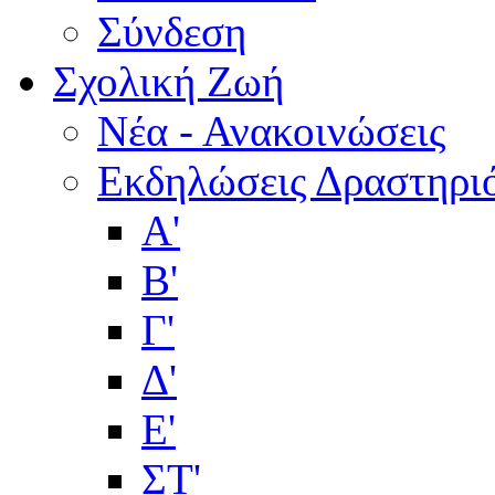
Σύνδεση
Σχολική Ζωή
Νέα - Ανακοινώσεις
Εκδηλώσεις Δραστηρι
Α'
Β'
Γ'
Δ'
Ε'
ΣΤ'