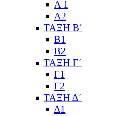
Α 1
Α2
ΤΑΞΗ Β΄
Β1
Β2
ΤΑΞΗ Γ΄
Γ1
Γ2
ΤΑΞΗ Δ΄
Δ1