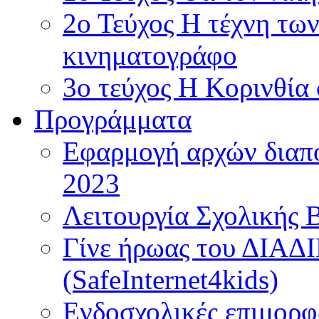
2ο Τεύχος Η τέχνη τω
κινηματογράφο
3ο τεύχος Η Κορινθία
Προγράμματα
Εφαρμογή αρχών διαπο
2023
Λειτουργία Σχολικής 
Γίνε ήρωας του ΔΙΑ
(SafeInternet4kids)
Ενδοσχολικές επιμορφ