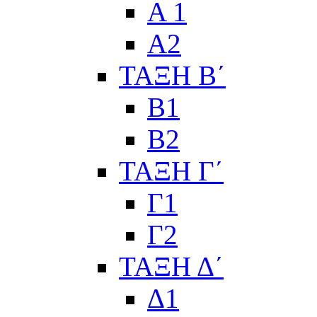
Α 1
Α2
ΤΑΞΗ Β΄
Β1
Β2
ΤΑΞΗ Γ΄
Γ1
Γ2
ΤΑΞΗ Δ΄
Δ1