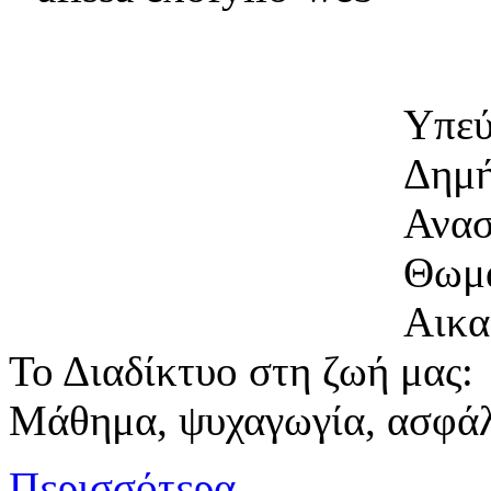
Υπεύ
Δημή
Ανασ
Θωμά
Αικα
Το Διαδίκτυο στη ζωή μας:
Μάθημα, ψυχαγωγία, ασφάλ
Περισσότερα...