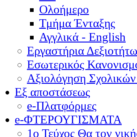
Ολοήμερο
Τμήμα Ένταξης
Αγγλικά - English
Εργαστήρια Δεξιοτήτ
Εσωτερικός Κανονισμ
Αξιολόγηση Σχολικώ
Εξ αποστάσεως
e-Πλατφόρμες
e-ΦΤΕΡΟΥΓΙΣΜΑΤΑ
1ο Τεύχος Θα τον νικ