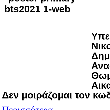
Υπε
Νικ
Δημ
Ανα
Θωμ
Αικ
Δεν μοιράζομαι τον κω
Περισσότερα...