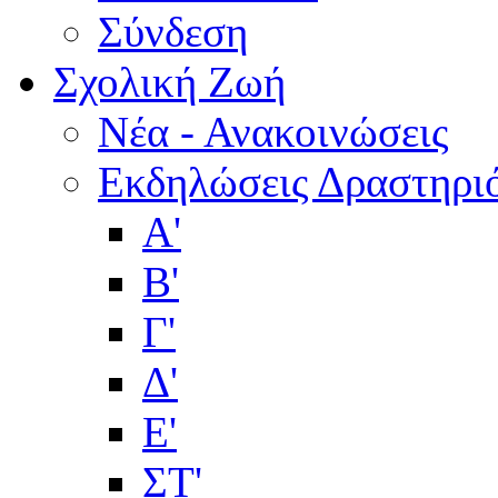
Σύνδεση
Σχολική Ζωή
Νέα - Ανακοινώσεις
Εκδηλώσεις Δραστηρι
Α'
Β'
Γ'
Δ'
Ε'
ΣΤ'